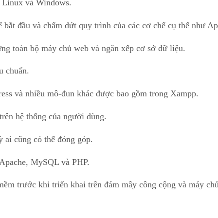
nh Linux và Windows.
ể bắt đầu và chấm dứt quy trình của các cơ chế cụ thể như A
dừng toàn bộ máy chủ web và ngăn xếp cơ sở dữ liệu.
u chuẩn.
ss và nhiều mô-đun khác được bao gồm trong Xampp.
trên hệ thống của người dùng.
ai cũng có thể đóng góp.
ụ Apache, MySQL và PHP.
mềm trước khi triển khai trên đám mây công cộng và máy chủ