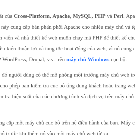
ắt của
Cross-Platform, Apache, MySQL, PHP
và
Perl
. Apa
 này cung cấp bản phân phối Apache cho nhiều máy chủ và tệ
nh viên và nhà thiết kế web muốn chạy mã PHP để thiết kế ch
ều kiện thuận lợi và tăng tốc hoạt động của web, vì nó cung 
 WordPress, Drupal, v.v. trên
máy chủ Windows
cục bộ.
o đó người dùng có thể mô phỏng môi trường máy chủ web tr
cho phép bạn kiểm tra cục bộ ứng dụng khách hoặc trang web
tra hiệu suất của các chương trình và dịch vụ trên máy chủ 
ung cấp một máy chủ cục bộ trên hệ điều hành của bạn. Máy c
 nó trước khi thêm nó vào một máy chủ web từ xa.