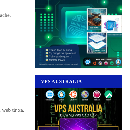
pache.
VPS AUSTRALIA
 web từ xa.