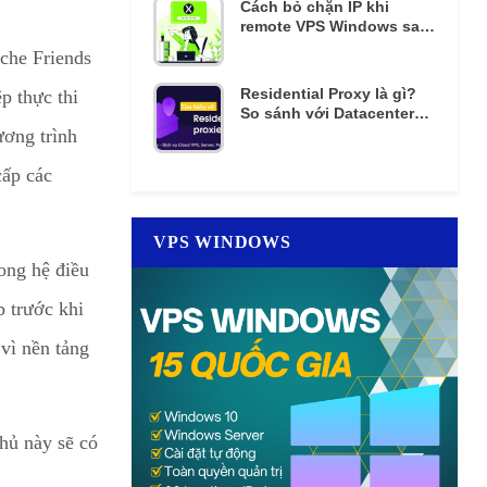
Cách bỏ chặn IP khi
remote VPS Windows sai
mật khẩu nhiều lần
che Friends
Residential Proxy là gì?
p thực thi
So sánh với Datacenter
Proxy giá rẻ
ương trình
cấp các
VPS WINDOWS
ong hệ điều
 trước khi
vì nền tảng
hủ này sẽ có