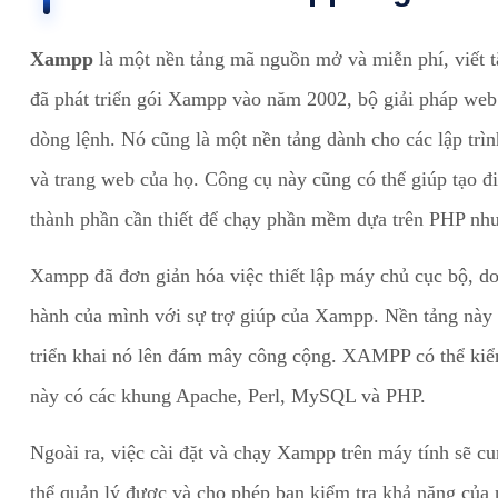
Xampp
là một nền tảng mã nguồn mở và miễn phí, viết t
đã phát triển gói Xampp vào năm 2002, bộ giải pháp web
dòng lệnh. Nó cũng là một nền tảng dành cho các lập trì
và trang web của họ. Công cụ này cũng có thể giúp tạo đi
thành phần cần thiết để chạy phần mềm dựa trên PHP như
Xampp đã đơn giản hóa việc thiết lập máy chủ cục bộ, d
hành của mình với sự trợ giúp của Xampp. Nền tảng này 
triển khai nó lên đám mây công cộng. XAMPP có thể kiểm 
này có các khung Apache, Perl, MySQL và PHP.
Ngoài ra, việc cài đặt và chạy Xampp trên máy tính sẽ c
thể quản lý được và cho phép bạn kiểm tra khả năng của