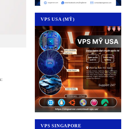
VPS USA (MỸ)
u:
VPS SINGAPORE