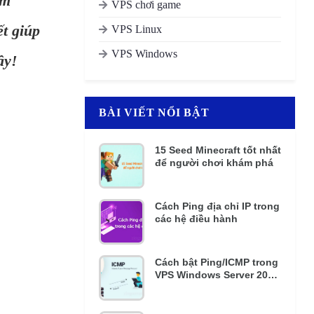
ềm
VPS chơi game
ết giúp
VPS Linux
VPS Windows
ây!
BÀI VIẾT NỔI BẬT
15 Seed Minecraft tốt nhất
để người chơi khám phá
Cách Ping địa chỉ IP trong
các hệ điều hành
Cách bật Ping/ICMP trong
VPS Windows Server 2016
và 2012 R2