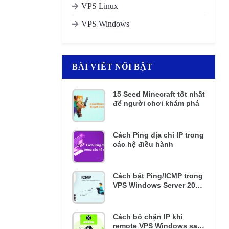
VPS Linux
VPS Windows
BÀI VIẾT NỔI BẬT
15 Seed Minecraft tốt nhất
để người chơi khám phá
Cách Ping địa chỉ IP trong
các hệ điều hành
Cách bật Ping/ICMP trong
VPS Windows Server 2016
và 2012 R2
Cách bỏ chặn IP khi
remote VPS Windows sai