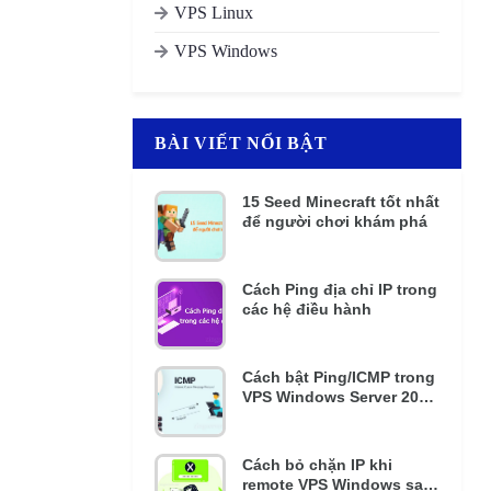
VPS Linux
VPS Windows
BÀI VIẾT NỔI BẬT
15 Seed Minecraft tốt nhất
để người chơi khám phá
Cách Ping địa chỉ IP trong
các hệ điều hành
Cách bật Ping/ICMP trong
VPS Windows Server 2016
và 2012 R2
Cách bỏ chặn IP khi
remote VPS Windows sai