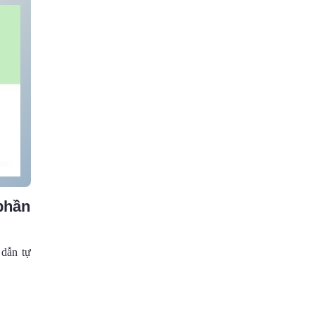
phần
 dẫn tự