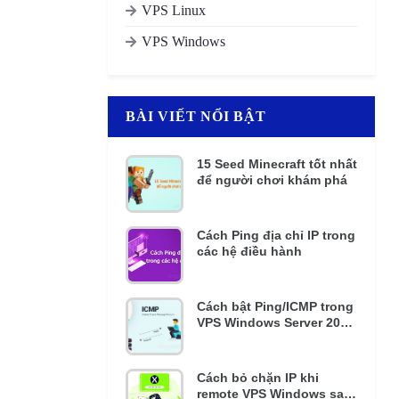
VPS Linux
VPS Windows
BÀI VIẾT NỔI BẬT
15 Seed Minecraft tốt nhất
để người chơi khám phá
Cách Ping địa chỉ IP trong
các hệ điều hành
Cách bật Ping/ICMP trong
VPS Windows Server 2016
và 2012 R2
Cách bỏ chặn IP khi
remote VPS Windows sai