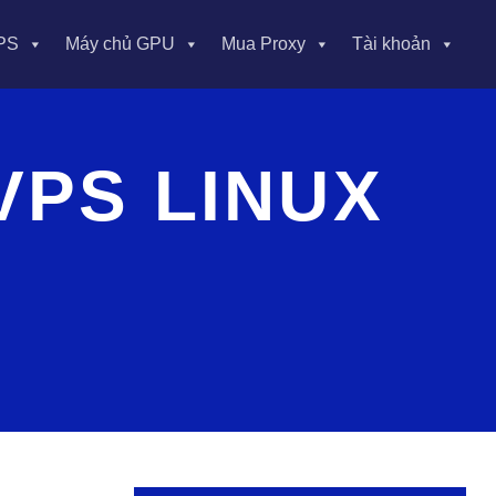
PS
Máy chủ GPU
Mua Proxy
Tài khoản
VPS LINUX