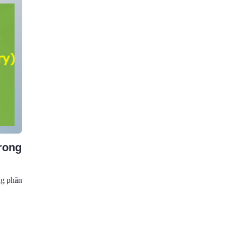
rong
ng phân