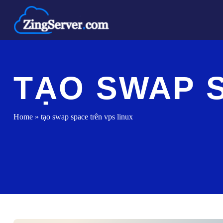
Chuyển
đến
nội
dung
TẠO SWAP S
Home
»
tạo swap space trên vps linux