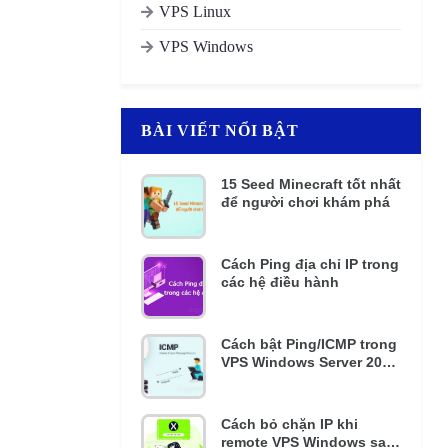
VPS Linux
VPS Windows
BÀI VIẾT NỔI BẬT
15 Seed Minecraft tốt nhất
để người chơi khám phá
Cách Ping địa chỉ IP trong
các hệ điều hành
Cách bật Ping/ICMP trong
VPS Windows Server 2016
và 2012 R2
Cách bỏ chặn IP khi
remote VPS Windows sai