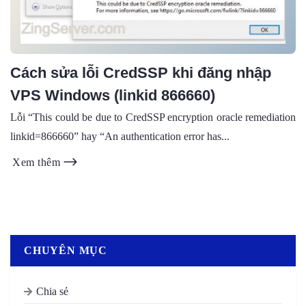
Cách sửa lỗi CredSSP khi đăng nhập
VPS Windows (linkid 866660)
Lỗi “This could be due to CredSSP encryption oracle remediation
linkid=866660” hay “An authentication error has...
Xem thêm
CHUYÊN MỤC
Chia sẻ