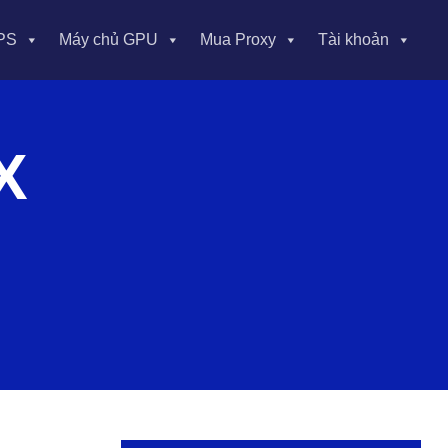
PS
Máy chủ GPU
Mua Proxy
Tài khoản
X