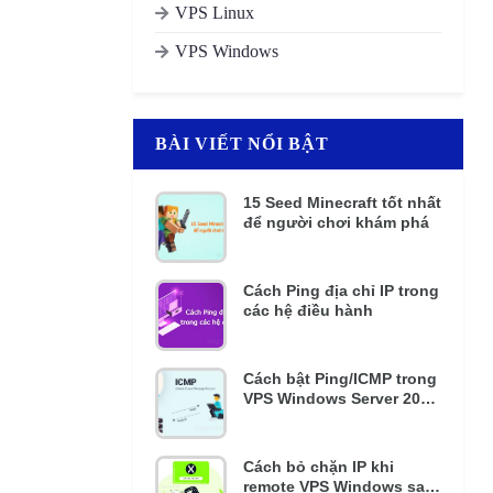
VPS Linux
VPS Windows
BÀI VIẾT NỔI BẬT
15 Seed Minecraft tốt nhất
để người chơi khám phá
Cách Ping địa chỉ IP trong
các hệ điều hành
Cách bật Ping/ICMP trong
VPS Windows Server 2016
và 2012 R2
Cách bỏ chặn IP khi
remote VPS Windows sai