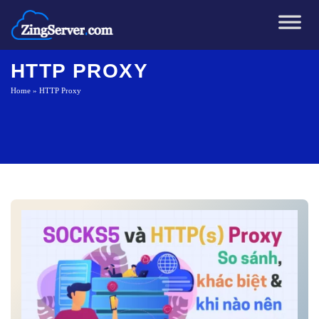
Chuyển
đến
nội
dung
HTTP PROXY
Home
»
HTTP Proxy