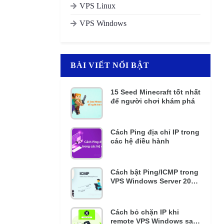
VPS Linux
VPS Windows
BÀI VIẾT NỔI BẬT
15 Seed Minecraft tốt nhất
để người chơi khám phá
Cách Ping địa chỉ IP trong
các hệ điều hành
Cách bật Ping/ICMP trong
VPS Windows Server 2016
và 2012 R2
Cách bỏ chặn IP khi
remote VPS Windows sai