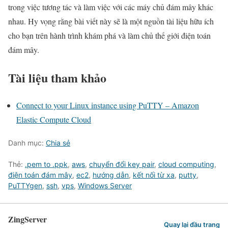
trong việc tương tác và làm việc với các máy chủ đám mây khác
nhau. Hy vọng rằng bài viết này sẽ là một nguồn tài liệu hữu ích
cho bạn trên hành trình khám phá và làm chủ thế giới điện toán
đám mây.
Tài liệu tham khảo
Connect to your Linux instance using PuTTY – Amazon
Elastic Compute Cloud
Danh mục:
Chia sẻ
Thẻ:
.pem to .ppk
,
aws
,
chuyển đổi key pair
,
cloud computing
,
điện toán đám mây
,
ec2
,
hướng dẫn
,
kết nối từ xa
,
putty
,
PuTTYgen
,
ssh
,
vps
,
Windows Server
ZingServer
Quay lại đầu trang