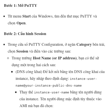
Bước 1: Mở PuTTY
Start
Từ menu
của Windows, tìm đến thư mục PuTTY và
Open
chọn
.
Bước 2: Cấu hình Session
Category
Trong cửa sổ PuTTY Configuration, ở ngăn
bên trái,
Session
chọn
và điền vào các trường sau:
Host Name (or IP address)
Trong trường
, bạn có thể sử
dụng một trong hai cách sau:
(DNS công khai) Để kết nối bằng tên DNS công khai của
instance, hãy nhập theo định dạng:
instance-user-
name@your-instance-public-dns-name
Thay thế
bằng tên người dùng
instance-user-name
của instance. Tên người dùng mặc định tùy thuộc vào
AMI mà bạn đã chọn: