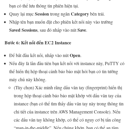
bạn có thể lưu thông tin phiên hiện tại.
Session
Category
Quay lại mục
trong ngăn
bên trái.
Nhập tên bạn muốn đặt cho phiên kết nối này vào trường
Saved Sessions
Save
, sau đó nhấp vào nút
.
Bước 6: Kết nối đến EC2 Instance
Open
Để bắt đầu kết nối, nhấp vào nút
.
Nếu đây là lần đầu tiên bạn kết nối với instance này, PuTTY có
thể hiển thị hộp thoại cảnh báo bảo mật hỏi bạn có tin tưởng
máy chủ này không.
(Tùy chọn) Xác minh rằng dấu vân tay (fingerprint) hiển thị
trong hộp thoại cảnh báo bảo mật khớp với dấu vân tay của
instance (bạn có thể tìm thấy dấu vân tay này trong thông tin
chi tiết của instance trên AWS Management Console). Nếu
các dấu vân tay không khớp, có thể có nguy cơ bị tấn công
“man-in-the-middle”. Nếu chúng khớp, bạn có thể an tâm