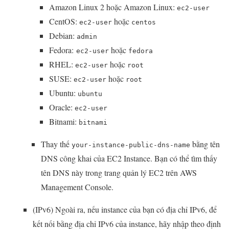
Amazon Linux 2 hoặc Amazon Linux:
ec2-user
CentOS:
hoặc
ec2-user
centos
Debian:
admin
Fedora:
hoặc
ec2-user
fedora
RHEL:
hoặc
ec2-user
root
SUSE:
hoặc
ec2-user
root
Ubuntu:
ubuntu
Oracle:
ec2-user
Bitnami:
bitnami
Thay thế
bằng tên
your-instance-public-dns-name
DNS công khai của EC2 Instance. Bạn có thể tìm thấy
tên DNS này trong trang quản lý EC2 trên AWS
Management Console.
(IPv6) Ngoài ra, nếu instance của bạn có địa chỉ IPv6, để
kết nối bằng địa chỉ IPv6 của instance, hãy nhập theo định