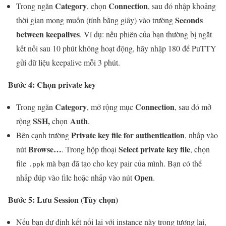
Category
Connection
Trong ngăn
, chọn
, sau đó nhập khoảng
Seconds
thời gian mong muốn (tính bằng giây) vào trường
between keepalives
. Ví dụ: nếu phiên của bạn thường bị ngắt
kết nối sau 10 phút không hoạt động, hãy nhập 180 để PuTTY
gửi dữ liệu keepalive mỗi 3 phút.
Bước 4: Chọn private key
Category
Connection
Trong ngăn
, mở rộng mục
, sau đó mở
SSH,
Auth
rộng
chọn
.
Private key file for authentication
Bên cạnh trường
, nhấp vào
Browse…
Select private key file
nút
. Trong hộp thoại
, chọn
file
mà bạn đã tạo cho key pair của mình. Bạn có thể
.ppk
Open
nhấp đúp vào file hoặc nhấp vào nút
.
Bước 5
: Lưu Session (Tùy chọn)
Nếu bạn dự định kết nối lại với instance này trong tương lai,