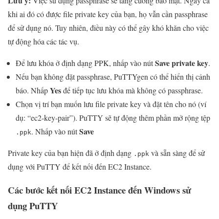
Lưu ý:
Việc sử dụng passphrase sẽ tăng cường bảo mật. Ngay cả
khi ai đó có được file private key của bạn, họ vẫn cần passphrase
để sử dụng nó. Tuy nhiên, điều này có thể gây khó khăn cho việc
tự động hóa các tác vụ.
Save private key
Để lưu khóa ở định dạng PPK, nhấp vào nút
.
Nếu bạn không đặt passphrase, PuTTYgen có thể hiển thị cảnh
Yes
báo. Nhấp
để tiếp tục lưu khóa mà không có passphrase.
Chọn vị trí bạn muốn lưu file private key và đặt tên cho nó (ví
dụ: “ec2-key-pair”). PuTTY sẽ tự động thêm phần mở rộng tệp
Save
. Nhấp vào nút
.ppk
Private key của bạn hiện đã ở định dạng
và sẵn sàng để sử
.ppk
dụng với PuTTY để kết nối đến EC2 Instance.
Các bước kết nối EC2 Instance đến Windows sử
dụng PuTTY