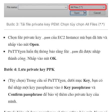
Bước 3: Tải file private key PEM: Chọn tùy chọn All Files (*.*)
Chọn file private key
của EC2 Instance mà bạn đã lưu và
.pem
Open
nhấp vào nút
.
PuTTYgen hiển thị thông báo rằng file
đã được nhập
.pem
OK
thành công. Nhấp vào nút
.
Bước 4: Lưu private key PPK
Key
(Tùy chọn) Trong cửa sổ PuTTYgen, dưới mục
, bạn có
Key passphrase
thể nhập một key passphrase vào ô
và
Confirm passphrase
để bảo vệ thêm cho private key của
mình.