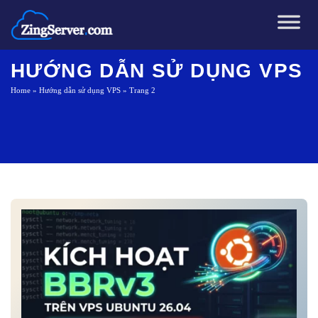
Chuyển
đến
nội
dung
HƯỚNG DẪN SỬ DỤNG VPS
Home
»
Hướng dẫn sử dụng VPS
»
Trang 2