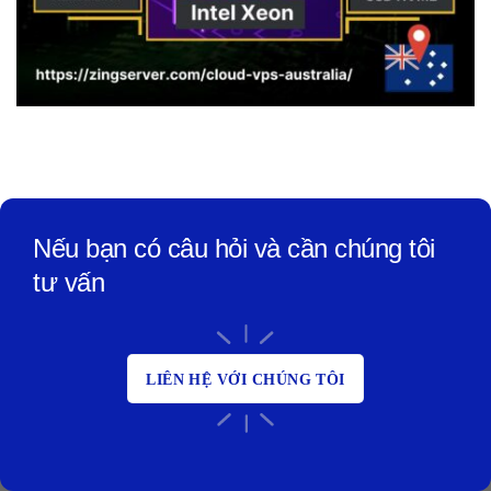
Nếu bạn có câu hỏi và cần chúng tôi
tư vấn
LIÊN HỆ VỚI CHÚNG TÔI