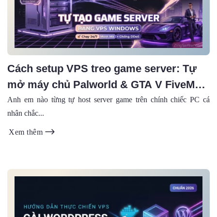
Cách setup VPS treo game server: Tự
mở máy chủ Palworld & GTA V FiveM
cực mượt (2026)
Anh em nào từng tự host server game trên chính chiếc PC cá
nhân chắc...
Xem thêm