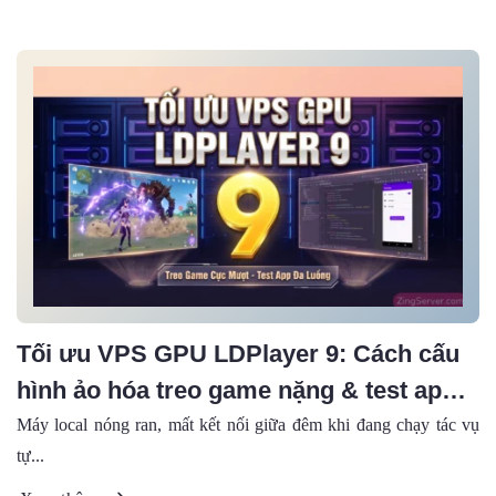
Tối ưu VPS GPU LDPlayer 9: Cách cấu
hình ảo hóa treo game nặng & test app
mượt mà
Máy local nóng ran, mất kết nối giữa đêm khi đang chạy tác vụ
tự...