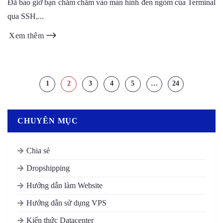
Đã bao giờ bạn chằm chằm vào màn hình đen ngòm của Terminal
qua SSH,...
Xem thêm
1
2
3
4
5
…
24
CHUYÊN MỤC
Chia sẻ
Dropshipping
Hướng dẫn làm Website
Hướng dẫn sử dụng VPS
Kiến thức Datacenter