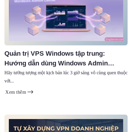
Quản trị VPS Windows tập trung:
Hướng dẫn dùng Windows Admin
Center để chấm dứt ác mộng RDP
Hãy tưởng tượng một kịch bản lúc 3 giờ sáng vô cùng quen thuộc
với...
(2026)
Xem thêm