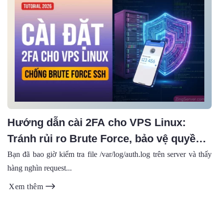
Hướng dẫn cài 2FA cho VPS Linux:
Tránh rủi ro Brute Force, bảo vệ quyền
root (2026)
Bạn đã bao giờ kiểm tra file /var/log/auth.log trên server và thấy
hàng nghìn request...
Xem thêm