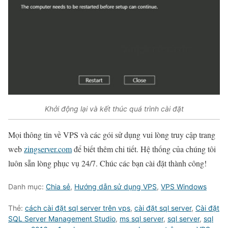
Khởi động lại và kết thúc quá trình cài đặt
Mọi thông tin về VPS và các gói sử dụng vui lòng truy cập trang
web
zingserver.com
để biết thêm chi tiết. Hệ thống của chúng tôi
luôn sẵn lòng phục vụ 24/7. Chúc các bạn cài đặt thành công!
Danh mục:
Chia sẻ
,
Hướng dẫn sử dụng VPS
,
VPS Windows
Thẻ:
cách cài đặt sql server trên vps
,
cài đặt sql server
,
Cài đặt
SQL Server Management Studio
,
ms sql server
,
sql server
,
sql