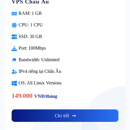
VPS Châu Âu
RAM: 1 GB
CPU: 1 CPU
SSD: 30 GB
Port: 100Mbps
Bandwidth: Unlimited
IPv4 riêng tại Châu Âu
OS: All Linux Versions
149.000
VNĐ/tháng
Chi tiết