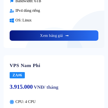
Bandwidth: 6TB
IPv4 dùng riêng
OS: Linux
Xem bảng giá
VPS Nam Phi
ZA#6
3.915.000
VNĐ/ tháng
CPU: 4 CPU