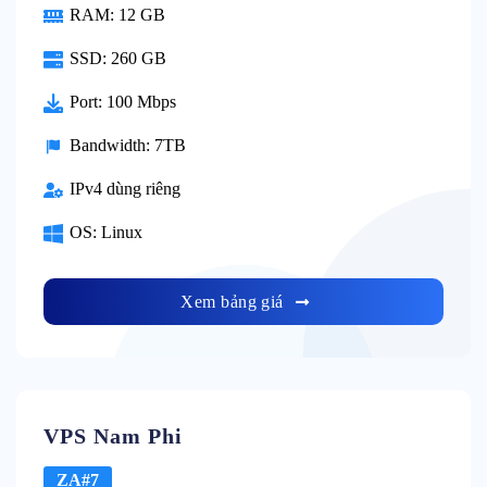
RAM: 12 GB
SSD: 260 GB
Port: 100 Mbps
Bandwidth: 7TB
IPv4 dùng riêng
OS: Linux
Xem bảng giá
VPS Nam Phi
ZA#7