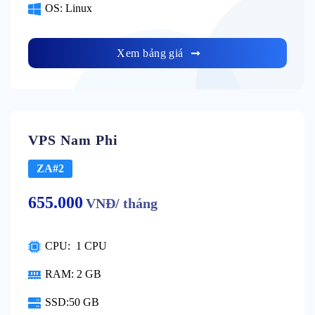
OS: Linux
Xem bảng giá
VPS Nam Phi
ZA#2
655.000
VNĐ/ tháng
CPU: 1 CPU
RAM: 2 GB
SSD:50 GB