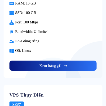
RAM: 10 GB
SSD: 100 GB
Port: 100 Mbps
Bandwidth: Unlimited
IPv4 dùng riêng
OS: Linux
Xem bảng giá
VPS Thụy Điển
SE#7