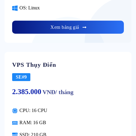
OS: Linux
Xem bảng giá
VPS Thụy Điển
SE#9
2.385.000
VNĐ/ tháng
CPU: 16 CPU
RAM: 16 GB
SSD: 210 GB