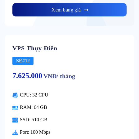
Xem bảng giá
VPS Thụy Điển
SE#12
7.625.000
VNĐ/ tháng
CPU: 32 CPU
RAM: 64 GB
SSD: 510 GB
Port: 100 Mbps