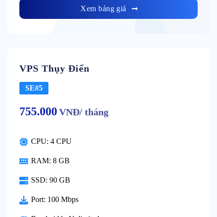
Xem bảng giá
VPS Thụy Điển
SE#5
755.000
VNĐ/ tháng
CPU: 4 CPU
RAM: 8 GB
SSD: 90 GB
Port: 100 Mbps