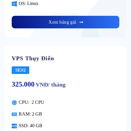
OS: Linux
Xem bảng giá
VPS Thụy Điển
SE#2
325.000
VNĐ/ tháng
CPU: 2 CPU
RAM: 2 GB
SSD: 40 GB