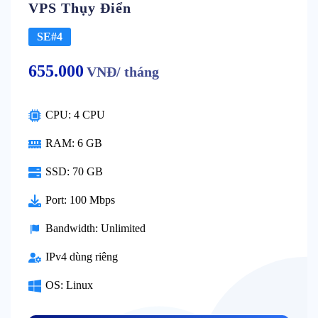
VPS Thụy Điển
SE#4
655.000
VNĐ/ tháng
CPU: 4 CPU
RAM: 6 GB
SSD: 70 GB
Port: 100 Mbps
Bandwidth: Unlimited
IPv4 dùng riêng
OS: Linux