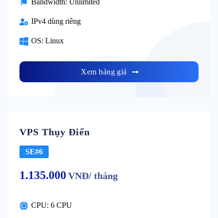
Bandwidth: Unlimited
IPv4 dùng riêng
OS: Linux
Xem bảng giá
VPS Thụy Điển
SE#6
1.135.000
VNĐ/ tháng
CPU: 6 CPU