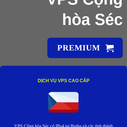
hòa Séc
PREMIUM
DỊCH VỤ VPS CAO CẤP
VPS Cộng hòa Séc có IPv4 tại Braha và các tỉnh thành