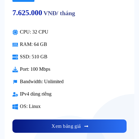
7.625.000
VNĐ/ tháng
CPU: 32 CPU
RAM: 64 GB
SSD: 510 GB
Port: 100 Mbps
Bandwidth: Unlimited
IPv4 dùng riêng
OS: Linux
Xem bảng giá