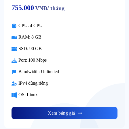
755.000
VNĐ/ tháng
CPU: 4 CPU
RAM: 8 GB
SSD: 90 GB
Port: 100 Mbps
Bandwidth: Unlimited
IPv4 dùng riêng
OS: Linux
Xem bảng giá