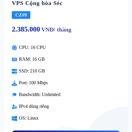
VPS Cộng hòa Séc
CZ#9
2.385.000
VNĐ/ tháng
CPU: 16 CPU
RAM: 16 GB
SSD: 210 GB
Port: 100 Mbps
Bandwidth: Unlimited
IPv4 dùng riêng
OS: Linux