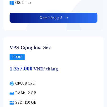
OS: Linux
Xem bảng giá
VPS Cộng hòa Séc
CZ#7
1.357.000
VNĐ/ tháng
CPU: 8 CPU
RAM: 12 GB
SSD: 150 GB