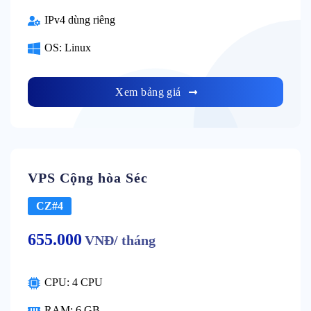
IPv4 dùng riêng
OS: Linux
Xem bảng giá
VPS Cộng hòa Séc
CZ#4
655.000
VNĐ/ tháng
CPU: 4 CPU
RAM: 6 GB