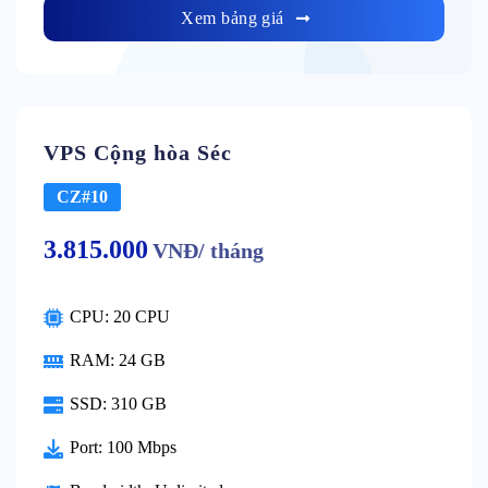
Xem bảng giá
VPS Cộng hòa Séc
CZ#10
3.815.000
VNĐ/ tháng
CPU: 20 CPU
RAM: 24 GB
SSD: 310 GB
Port: 100 Mbps