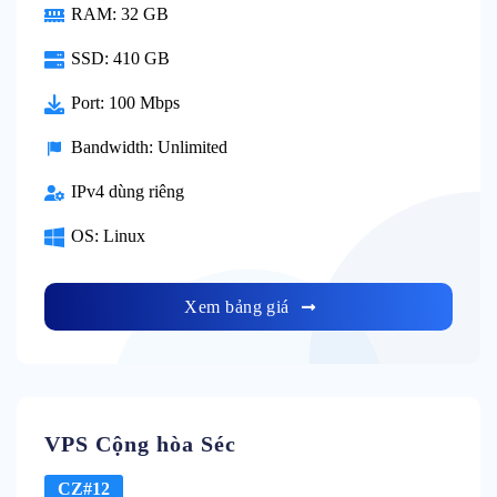
RAM: 32 GB
SSD: 410 GB
Port: 100 Mbps
Bandwidth: Unlimited
IPv4 dùng riêng
OS: Linux
Xem bảng giá
VPS Cộng hòa Séc
CZ#12