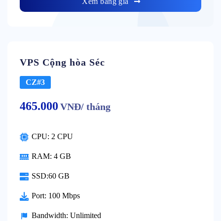
Xem bảng giá
VPS Cộng hòa Séc
CZ#3
465.000
VNĐ/ tháng
CPU: 2 CPU
RAM: 4 GB
SSD:60 GB
Port: 100 Mbps
Bandwidth: Unlimited