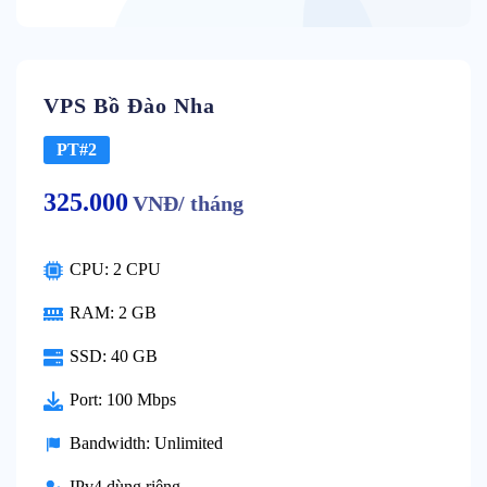
VPS Bồ Đào Nha
PT#2
325.000
VNĐ/ tháng
CPU: 2 CPU
RAM: 2 GB
SSD: 40 GB
Port: 100 Mbps
Bandwidth: Unlimited
IPv4 dùng riêng