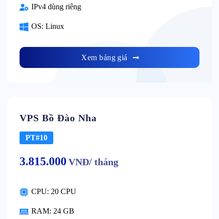
IPv4 dùng riêng
OS: Linux
Xem bảng giá
VPS Bồ Đào Nha
PT#10
3.815.000
VNĐ/ tháng
CPU: 20 CPU
RAM: 24 GB