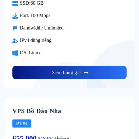
SSD:60 GB
Port: 100 Mbps
Bandwidth: Unlimited
IPv4 dùng riêng
OS: Linux
Xem bảng giá
VPS Bồ Đào Nha
PT#4
655.000
VNĐ/ tháng