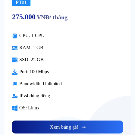
PT#1
275.000
VNĐ/ tháng
CPU: 1 CPU
RAM: 1 GB
SSD: 25 GB
Port: 100 Mbps
Bandwidth: Unlimited
IPv4 dùng riêng
OS: Linux
Xem bảng giá