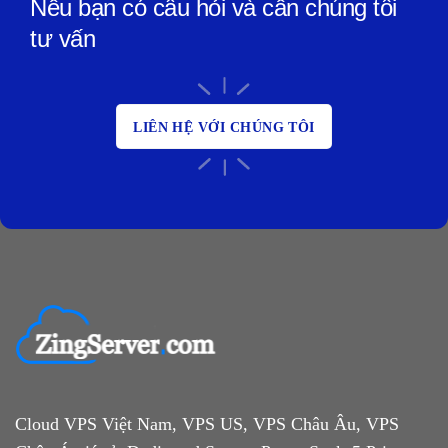
Nếu bạn có câu hỏi và cần chúng tôi
tư vấn
LIÊN HỆ VỚI CHÚNG TÔI
Cloud VPS Việt Nam, VPS US, VPS Châu Âu, VPS