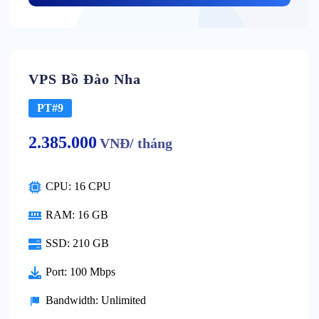
VPS Bồ Đào Nha
PT#9
2.385.000
VNĐ/ tháng
CPU: 16 CPU
RAM: 16 GB
SSD: 210 GB
Port: 100 Mbps
Bandwidth: Unlimited