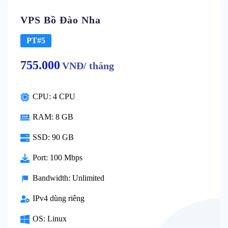
VPS Bồ Đào Nha
PT#5
755.000
VNĐ/ tháng
CPU: 4 CPU
RAM: 8 GB
SSD: 90 GB
Port: 100 Mbps
Bandwidth: Unlimited
IPv4 dùng riêng
OS: Linux