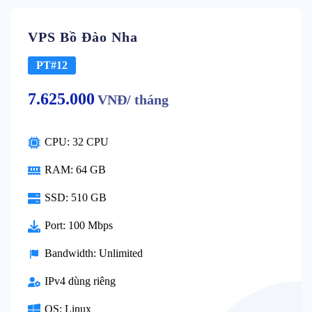
VPS Bồ Đào Nha
PT#12
7.625.000
VNĐ/ tháng
CPU: 32 CPU
RAM: 64 GB
SSD: 510 GB
Port: 100 Mbps
Bandwidth: Unlimited
IPv4 dùng riêng
OS: Linux