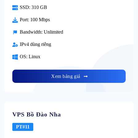
SSD: 310 GB
Port: 100 Mbps
Bandwidth: Unlimited
IPv4 dùng riêng
OS: Linux
Xem bảng giá
VPS Bồ Đào Nha
PT#11