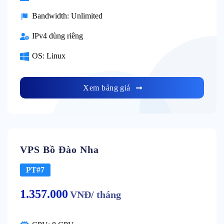
Bandwidth: Unlimited
IPv4 dùng riêng
OS: Linux
Xem bảng giá
VPS Bồ Đào Nha
PT#7
1.357.000
VNĐ/ tháng