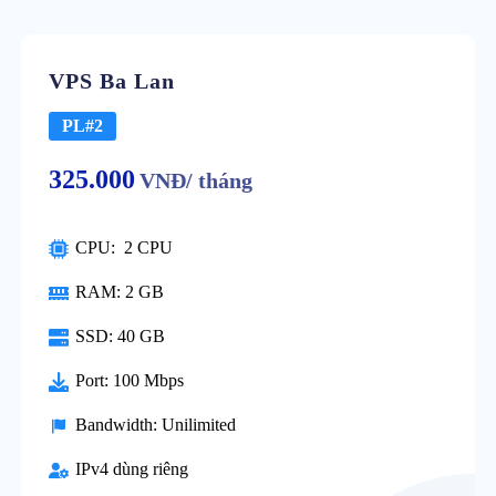
VPS Ba Lan
PL#2
325.000
VNĐ/ tháng
CPU: 2 CPU
RAM: 2 GB
SSD: 40 GB
Port: 100 Mbps
Bandwidth: Unilimited
IPv4 dùng riêng