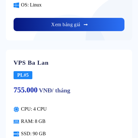
OS: Linux
Xem bảng giá
VPS Ba Lan
PL#5
755.000
VNĐ/ tháng
CPU: 4 CPU
RAM: 8 GB
SSD: 90 GB