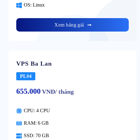
OS: Linux
Xem bảng giá
VPS Ba Lan
PL#4
655.000
VNĐ/ tháng
CPU: 4 CPU
RAM: 6 GB
SSD: 70 GB