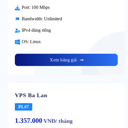
Port: 100 Mbps
Bandwidth: Unlimited
IPv4 dùng riêng
OS: Linux
Xem bảng giá
VPS Ba Lan
PL#7
1.357.000
VNĐ/ tháng