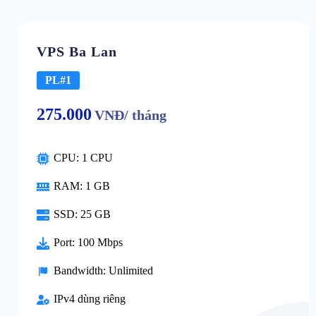
VPS Ba Lan
PL#1
275.000
VNĐ/ tháng
CPU: 1 CPU
RAM: 1 GB
SSD: 25 GB
Port: 100 Mbps
Bandwidth: Unlimited
IPv4 dùng riêng