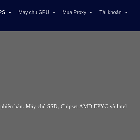
PS
Máy chủ GPU
Mua Proxy
Tài khoản
mọi phiên bản. Máy chủ SSD, Chipset AMD EPYC và Intel