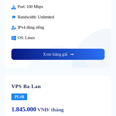
Port: 100 Mbps
Bandwidth: Unlimited
IPv4 dùng riêng
OS: Linux
Xem bảng giá
VPS Ba Lan
PL#8
1.845.000
VNĐ/ tháng