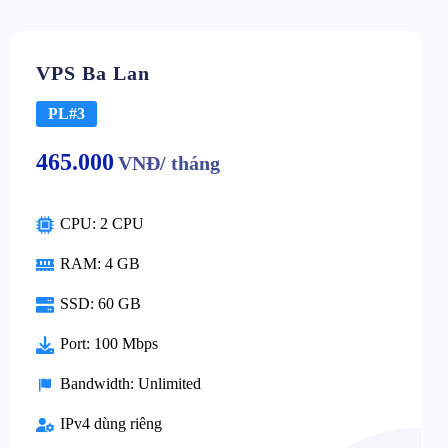
VPS Ba Lan
PL#3
465.000
VNĐ/ tháng
CPU: 2 CPU
RAM: 4 GB
SSD: 60 GB
Port: 100 Mbps
Bandwidth: Unlimited
IPv4 dùng riêng