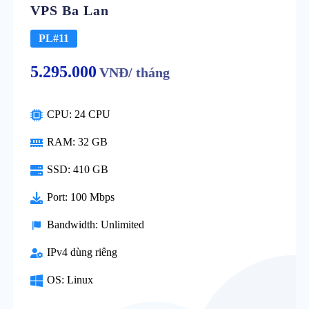
VPS Ba Lan
PL#11
5.295.000
VNĐ/ tháng
CPU: 24 CPU
RAM: 32 GB
SSD: 410 GB
Port: 100 Mbps
Bandwidth: Unlimited
IPv4 dùng riêng
OS: Linux