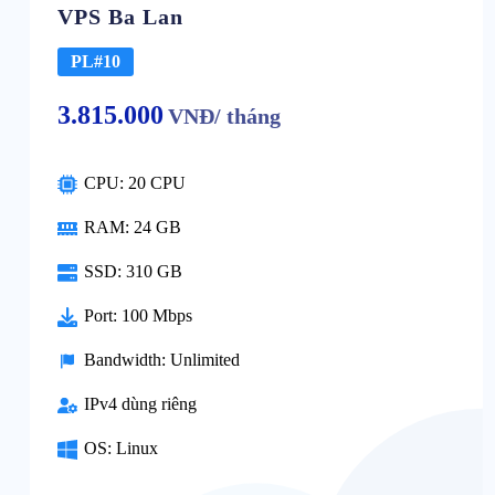
VPS Ba Lan
PL#10
3.815.000
VNĐ/ tháng
CPU: 20 CPU
RAM: 24 GB
SSD: 310 GB
Port: 100 Mbps
Bandwidth: Unlimited
IPv4 dùng riêng
OS: Linux