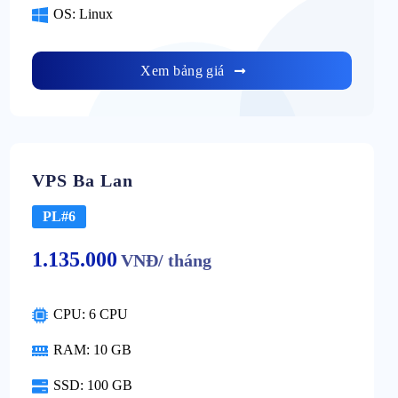
OS: Linux
Xem bảng giá
VPS Ba Lan
PL#6
1.135.000
VNĐ/ tháng
CPU: 6 CPU
RAM: 10 GB
SSD: 100 GB