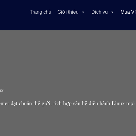
Trang chủ
Giới thiệu
Dịch vụ
Mua V
ux
nter đạt chuẩn thế giới, tích hợp sẵn hệ điều hành Linux 