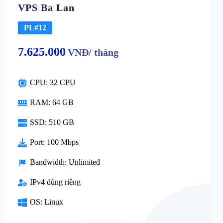
VPS Ba Lan
PL#12
7.625.000
VNĐ/ tháng
CPU: 32 CPU
RAM: 64 GB
SSD: 510 GB
Port: 100 Mbps
Bandwidth: Unlimited
IPv4 dùng riêng
OS: Linux