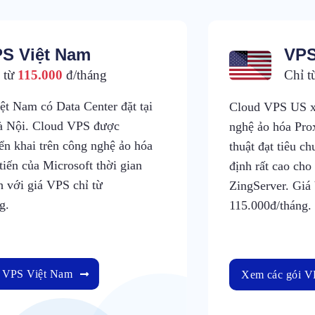
S Việt Nam
VPS
 từ
115.000
đ/tháng
Chỉ 
t Nam có Data Center đặt tại
Cloud VPS US xâ
 Nội. Cloud VPS được
nghệ ảo hóa Pro
iển khai trên công nghệ ảo hóa
thuật đạt tiêu c
tiến của Microsoft thời gian
định rất cao ch
h với giá VPS chỉ từ
ZingServer. Giá
g.
115.000đ/tháng.
i VPS Việt Nam
Xem các gói 