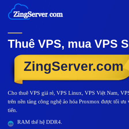
Chuyển
đến
nội
dung
Thuê VPS, mua VPS Ser
ZingServer.com
Cho thuê VPS giá rẻ, VPS Linux, VPS Việt Nam, VP
trên nền tảng công nghệ ảo hóa Proxmox được tối ưu v
tiến.
RAM thế hệ DDR4.