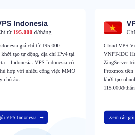
VPS Indonesia
VP
hỉ từ
195.000
đ/tháng
Chỉ
donesia giá chỉ từ 195.000
Cloud VPS Việ
 khởi tạo tự động, địa chỉ IPv4 tại
VNPT-IDC Hà
rta – Indonesia. VPS Indonesia có
ZingServer tr
phù hợp với nhiều công việc MMO
Proxmox tiên 
y chủ ảo.
khởi tạo nhan
115.000đ/thán
ói VPS Indonesia
Xem các gó