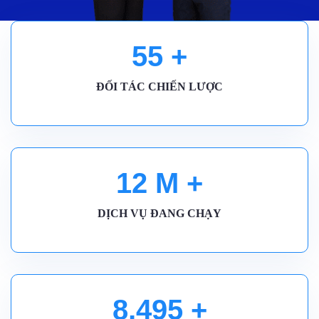
55
+
ĐỐI TÁC CHIẾN LƯỢC
12
M +
DỊCH VỤ ĐANG CHẠY
8,500
+