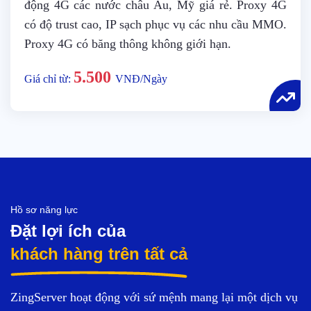
động 4G các nước châu Âu, Mỹ giá rẻ. Proxy 4G
có độ trust cao, IP sạch phục vụ các nhu cầu MMO.
Proxy 4G có băng thông không giới hạn.
5.500
Giá chỉ từ:
VNĐ/Ngày
Hồ sơ năng lực
Đặt lợi ích của
khách hàng trên tất cả
ZingServer hoạt động với sứ mệnh mang lại một dịch vụ