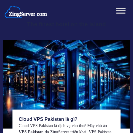
Chuyển
đến
nội
The finest hotel on the island
dung
Cloud VPS Pakistan là gì?
Cloud VPS Pakistan là dịch vụ cho thuê Máy chủ ảo
VPS Pakistan
do ZingServer triển khai. VPS Pakistan