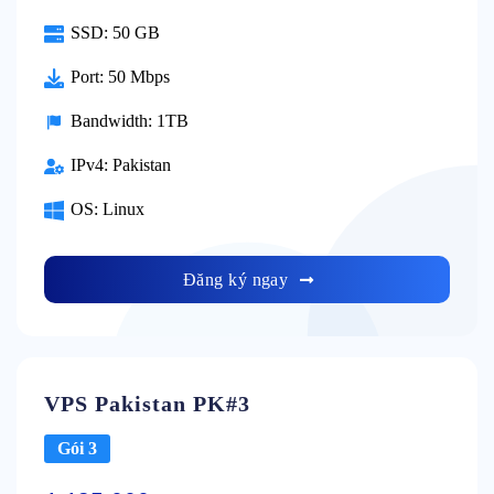
SSD:
50 GB
Port:
50 Mbps
Bandwidth:
1TB
IPv4:
Pakistan
OS:
Linux
Đăng ký ngay
VPS Pakistan PK#3
Gói 3