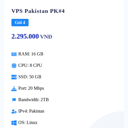
VPS Pakistan PK#4
Gói 4
2.295.000
VNĐ
RAM:
16 GB
CPU:
8 CPU
SSD:
50 GB
Port:
20 Mbps
Bandwidth:
2TB
IPv4:
Pakistan
OS:
Linux