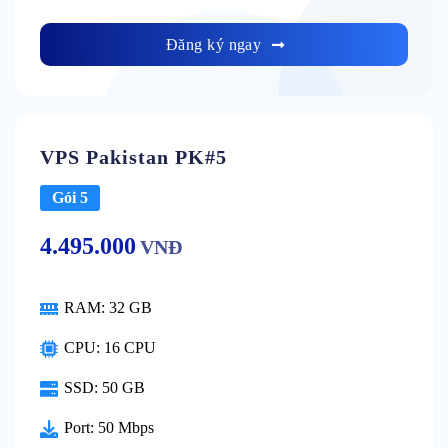
Đăng ký ngay
VPS Pakistan PK#5
Gói 5
4.495.000
VNĐ
RAM:
32 GB
CPU:
16 CPU
SSD:
50 GB
Port:
50 Mbps