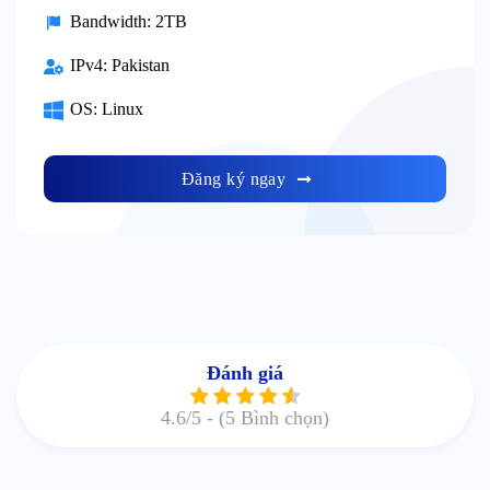
Bandwidth:
2TB
IPv4:
Pakistan
OS:
Linux
Đăng ký ngay
Đánh giá
4.6
/5 -
(5 Bình chọn)