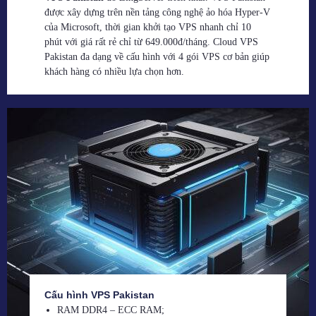
được xây dựng trên nền tảng công nghệ ảo hóa Hyper-V
của Microsoft, thời gian khởi tạo VPS nhanh chỉ 10
phút với giá rất rẻ chỉ từ 649.000đ/tháng. Cloud VPS
Pakistan đa dạng về cấu hình với 4 gói VPS cơ bản giúp
khách hàng có nhiều lựa chọn hơn.
Cấu hình VPS Pakistan
RAM DDR4 – ECC RAM;