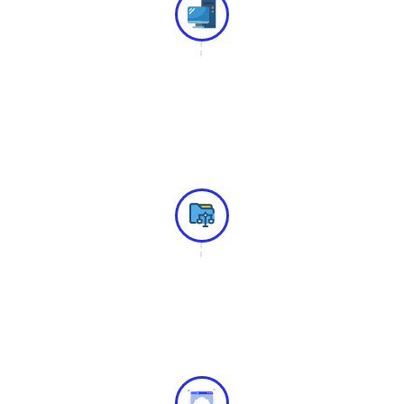
Thay thế máy tính ở Pakistan
Cloud VPS Pakistan có thể sử dụng như một máy tính cá
nhân từ xa.
Xử lý dữ liệu
Cloud VPS Pakistan dùng cho các công việc xử lý dữ liệu
từ xa.