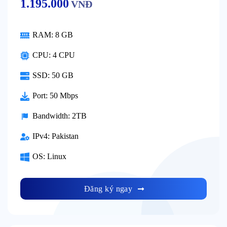
1.195.000
VNĐ
RAM:
8 GB
CPU:
4 CPU
SSD:
50 GB
Port:
50 Mbps
Bandwidth:
2TB
IPv4:
Pakistan
OS:
Linux
Đăng ký ngay