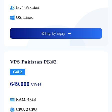
IPv4:
Pakistan
OS:
Linux
Đăng ký ngay
VPS Pakistan PK#2
Gói 2
649.000
VNĐ
RAM:
4 GB
CPU:
2 CPU