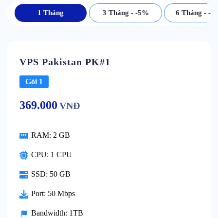
1 Tháng
3 Tháng - -5%
6 Tháng - -
VPS Pakistan PK#1
Gói 1
369.000
VNĐ
RAM:
2 GB
CPU:
1 CPU
SSD:
50 GB
Port:
50 Mbps
Bandwidth:
1TB