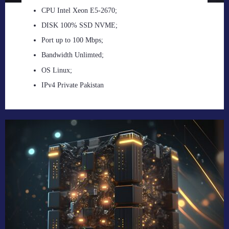
CPU Intel Xeon E5-2670;
DISK 100% SSD NVME;
Port up to 100 Mbps;
Bandwidth Unlimted;
OS Linux;
IPv4 Private Pakistan