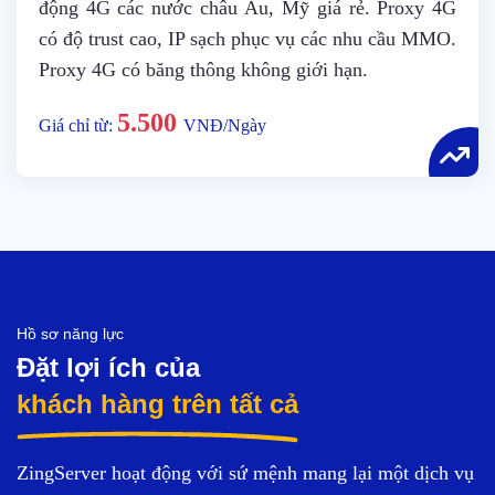
động 4G các nước châu Âu, Mỹ giá rẻ. Proxy 4G
có độ trust cao, IP sạch phục vụ các nhu cầu MMO.
Proxy 4G có băng thông không giới hạn.
5.500
Giá chỉ từ:
VNĐ/Ngày
Hồ sơ năng lực
Đặt lợi ích của
khách hàng trên tất cả
ZingServer hoạt động với sứ mệnh mang lại một dịch vụ