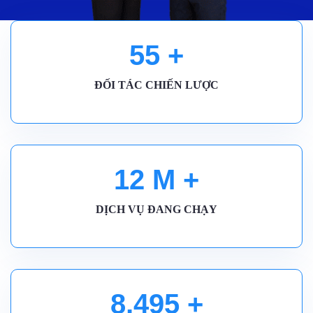
55
+
ĐỐI TÁC CHIẾN LƯỢC
12
M +
DỊCH VỤ ĐANG CHẠY
8,500
+