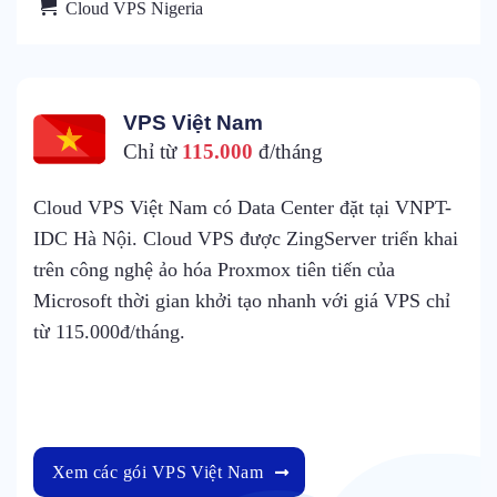
Cloud VPS Nigeria
VPS Việt Nam
Chỉ từ
115.000
đ/tháng
loud VPS Việt Nam có Data Center đặt tại VNPT-
C
DC Hà Nội. Cloud VPS được ZingServer triển khai
h
rên công nghệ ảo hóa Proxmox tiên tiến của
c
icrosoft thời gian khởi tạo nhanh với giá VPS chỉ
t
ừ 115.000đ/tháng.
1
Xem các gói VPS Việt Nam