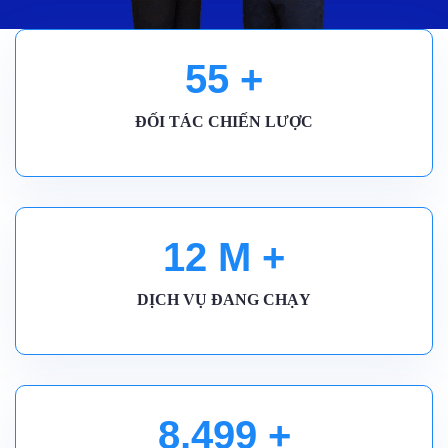
55
+
ĐỐI TÁC CHIẾN LƯỢC
12
M +
DỊCH VỤ ĐANG CHẠY
8,500
+