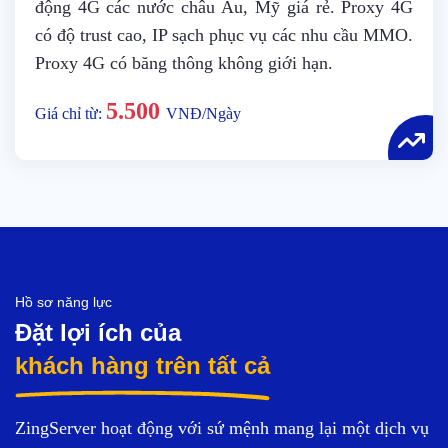
động 4G các nước châu Âu, Mỹ giá rẻ. Proxy 4G
có độ trust cao, IP sạch phục vụ các nhu cầu MMO.
Proxy 4G có băng thông không giới hạn.
5.500
Giá chỉ từ:
VNĐ/Ngày
Hồ sơ năng lực
Đặt lợi ích của
khách hàng trên tất cả
ZingServer hoạt động với sứ mệnh mang lại một dịch vụ