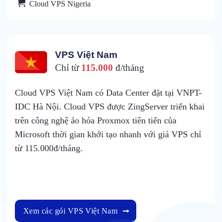
Cloud VPS Nigeria
VPS US (Mỹ)
Chỉ từ
115.000
đ/tháng
Cloud VPS US xây dựng trên nền tảng công nghệ ảo
hóa Proxmox kết hợp với hạ tầng kỹ thuật đạt tiêu
chuẩn Quốc tế mang đến sự ổn định rất cao cho hệ
thống VPS US của ZingServer. Giá VPS US chỉ từ
115.000đ/tháng.
Xem các gói VPS USA