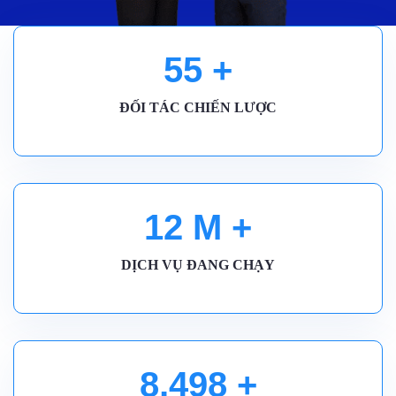
55
+
ĐỐI TÁC CHIẾN LƯỢC
12
M +
DỊCH VỤ ĐANG CHẠY
8,500
+