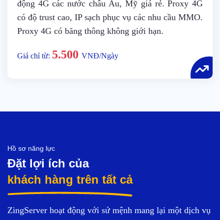
động 4G các nước châu Âu, Mỹ giá rẻ. Proxy 4G
có độ trust cao, IP sạch phục vụ các nhu cầu MMO.
Proxy 4G có băng thông không giới hạn.
5.500
Giá chỉ từ:
VNĐ/Ngày
Hồ sơ năng lực
Đặt lợi ích của
khách hàng trên tất cả
ZingServer hoạt động với sứ mệnh mang lại một dịch vụ