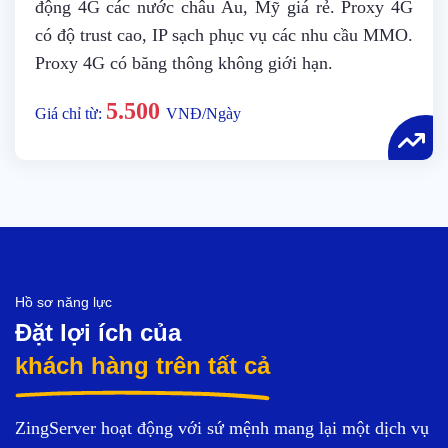
động 4G các nước châu Âu, Mỹ giá rẻ. Proxy 4G
có độ trust cao, IP sạch phục vụ các nhu cầu MMO.
Proxy 4G có băng thông không giới hạn.
5.500
Giá chỉ từ:
VNĐ/Ngày
Hồ sơ năng lực
Đặt lợi ích của
khách hàng trên tất cả
ZingServer hoạt động với sứ mệnh mang lại một dịch vụ