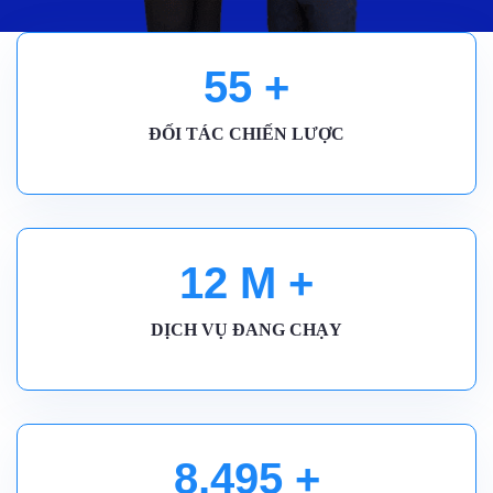
55
+
ĐỐI TÁC CHIẾN LƯỢC
12
M +
DỊCH VỤ ĐANG CHẠY
8,500
+