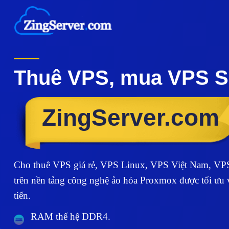
Chuyển
đến
nội
dung
Thuê VPS, mua VPS Ser
ZingServer.com
Cho thuê VPS giá rẻ, VPS Linux, VPS Việt Nam, VP
trên nền tảng công nghệ ảo hóa Proxmox được tối ưu v
tiến.
RAM thế hệ DDR4.