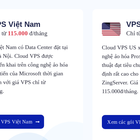
S Việt Nam
VPS
 từ
115.000
đ/tháng
Chỉ 
t Nam có Data Center đặt tại
Cloud VPS US xâ
 Nội. Cloud VPS được
nghệ ảo hóa Pro
iển khai trên công nghệ ảo hóa
thuật đạt tiêu c
tiến của Microsoft thời gian
định rất cao ch
h với giá VPS chỉ từ
ZingServer. Giá
g.
115.000đ/tháng.
i VPS Việt Nam
Xem các gói 