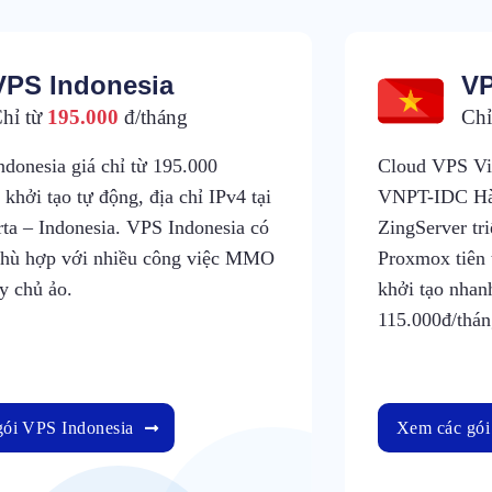
VPS Indonesia
VP
hỉ từ
195.000
đ/tháng
Chỉ
donesia giá chỉ từ 195.000
Cloud VPS Việ
 khởi tạo tự động, địa chỉ IPv4 tại
VNPT-IDC Hà
rta – Indonesia. VPS Indonesia có
ZingServer tr
phù hợp với nhiều công việc MMO
Proxmox tiên 
y chủ ảo.
khởi tạo nhan
115.000đ/thán
ói VPS Indonesia
Xem các gó