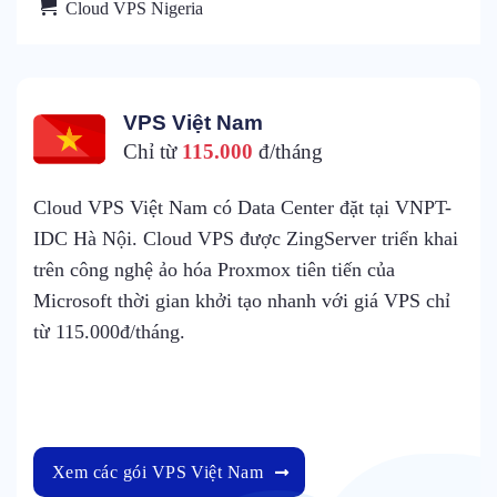
Cloud VPS Nigeria
Nam
VPS US (M
00
đ/tháng
Chỉ từ
115.0
Data Center đặt tại VNPT-
Cloud VPS US xây dựng 
được ZingServer triển khai
hóa Proxmox kết hợp với 
oxmox tiên tiến của
chuẩn Quốc tế mang đến 
 tạo nhanh với giá VPS chỉ
thống VPS US của ZingS
115.000đ/tháng.
 Nam
Xem các gói VPS USA