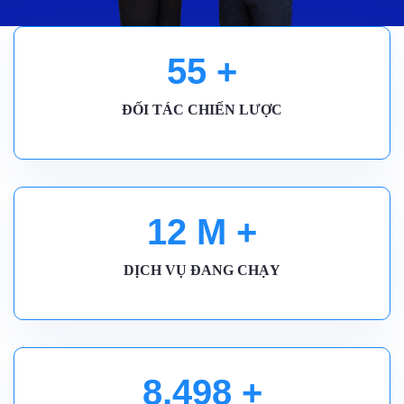
55
+
ĐỐI TÁC CHIẾN LƯỢC
12
M +
DỊCH VỤ ĐANG CHẠY
8,500
+