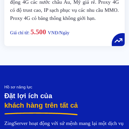
động 4G các nước châu Âu, Mỹ giá rẻ. Proxy 4G
có độ trust cao, IP sạch phục vụ các nhu cầu MMO.
Proxy 4G có băng thông không giới hạn.
5.500
Giá chỉ từ:
VNĐ/Ngày
Hồ sơ năng lực
Đặt lợi ích của
khách hàng trên tất cả
ZingServer hoạt động với sứ mệnh mang lại một dịch vụ