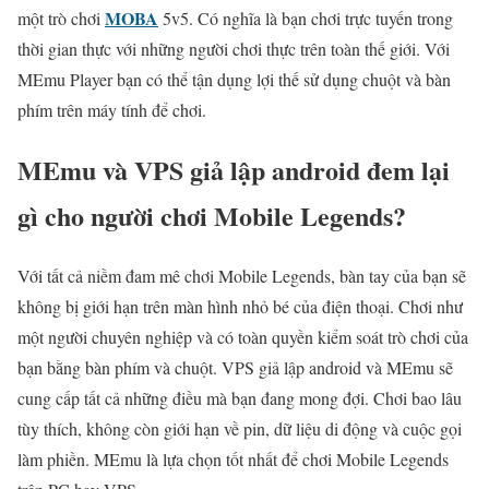
MOBA
một trò chơi
5v5. Có nghĩa là bạn chơi trực tuyến trong
thời gian thực với những người chơi thực trên toàn thế giới. Với
MEmu Player bạn có thể tận dụng lợi thế sử dụng chuột và bàn
phím trên máy tính để chơi.
MEmu và VPS giả lập android đem lại
gì cho người chơi Mobile Legends?
Với tất cả niềm đam mê chơi Mobile Legends, bàn tay của bạn sẽ
không bị giới hạn trên màn hình nhỏ bé của điện thoại. Chơi như
một người chuyên nghiệp và có toàn quyền kiểm soát trò chơi của
bạn bằng bàn phím và chuột. VPS giả lập android và MEmu sẽ
cung cấp tất cả những điều mà bạn đang mong đợi. Chơi bao lâu
tùy thích, không còn giới hạn về pin, dữ liệu di động và cuộc gọi
làm phiền. MEmu là lựa chọn tốt nhất để chơi Mobile Legends