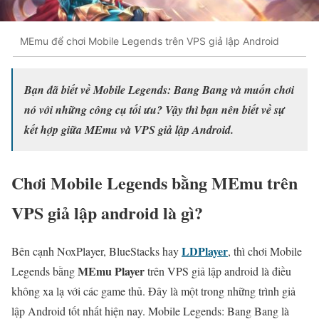
MEmu để chơi Mobile Legends trên VPS giả lập Android
Bạn đã biết về Mobile Legends: Bang Bang và muốn chơi
nó với những công cụ tối ưu? Vậy thì bạn nên biết về sự
kết hợp giữa MEmu và VPS giả lập Android.
Chơi Mobile Legends bằng MEmu trên
VPS giả lập android là gì?
LDPlayer
Bên cạnh NoxPlayer, BlueStacks hay
, thì chơi Mobile
MEmu Player
Legends bằng
trên VPS giả lập android là điều
không xa lạ với các game thủ. Đây là một trong những trình giả
lập Android tốt nhất hiện nay. Mobile Legends: Bang Bang là