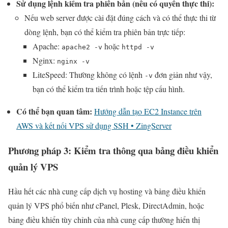
Sử dụng lệnh kiểm tra phiên bản (nếu có quyền thực thi):
Nếu web server được cài đặt đúng cách và có thể thực thi từ
dòng lệnh, bạn có thể kiểm tra phiên bản trực tiếp:
Apache:
hoặc
apache2 -v
httpd -v
Nginx:
nginx -v
LiteSpeed: Thường không có lệnh
đơn giản như vậy,
-v
bạn có thể kiểm tra tiến trình hoặc tệp cấu hình.
Có thể bạn quan tâm:
Hướng dẫn tạo EC2 Instance trên
AWS và kết nối VPS sử dụng SSH • ZingServer
Phương pháp 3: Kiểm tra thông qua bảng điều khiển
quản lý VPS
Hầu hết các nhà cung cấp dịch vụ hosting và bảng điều khiển
quản lý VPS phổ biến như cPanel, Plesk, DirectAdmin, hoặc
bảng điều khiển tùy chỉnh của nhà cung cấp thường hiển thị