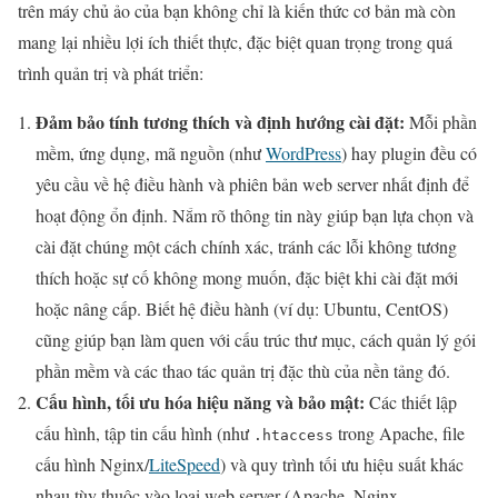
trên máy chủ ảo của bạn không chỉ là kiến thức cơ bản mà còn
mang lại nhiều lợi ích thiết thực, đặc biệt quan trọng trong quá
trình quản trị và phát triển:
Đảm bảo tính tương thích và định hướng cài đặt:
Mỗi phần
mềm, ứng dụng, mã nguồn (như
WordPress
) hay plugin đều có
yêu cầu về hệ điều hành và phiên bản web server nhất định để
hoạt động ổn định. Nắm rõ thông tin này giúp bạn lựa chọn và
cài đặt chúng một cách chính xác, tránh các lỗi không tương
thích hoặc sự cố không mong muốn, đặc biệt khi cài đặt mới
hoặc nâng cấp. Biết hệ điều hành (ví dụ: Ubuntu, CentOS)
cũng giúp bạn làm quen với cấu trúc thư mục, cách quản lý gói
phần mềm và các thao tác quản trị đặc thù của nền tảng đó.
Cấu hình, tối ưu hóa hiệu năng và bảo mật:
Các thiết lập
cấu hình, tập tin cấu hình (như
trong Apache, file
.htaccess
cấu hình Nginx/
LiteSpeed
) và quy trình tối ưu hiệu suất khác
nhau tùy thuộc vào loại web server (Apache, Nginx,