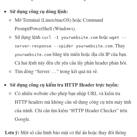
Sử dụng công cụ dòng lệnh:
Mở Terminal (Linux/macOS) hoặc Command
Prompt/PowerShell (Windows).
Sử dụng lệnh
hoặc
curl -I yourwebsite.com
wget --
. Thay
server-response --spider yourwebsite.com
bằng tên miền hoặc địa chỉ IP của bạn.
yourwebsite.com
Cả hai lệnh này đều chỉ yêu cầu lấy phần header phản hồi.
Tìm dòng “Server: …” trong kết quả trả về.
Sử dụng công cụ kiểm tra HTTP Header trực tuyến:
Có nhiều website cho phép bạn nhập URL và kiểm tra
HTTP headers mà không cần sử dụng công cụ trên máy tính
của mình. Chỉ cần tìm kiếm “HTTP Header Checker” trên
Google.
Lưu ý:
Một số cấu hình bảo mật có thể ẩn hoặc thay đổi thông