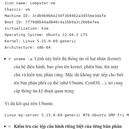
Icon name: computer-vm

Chassis: vm

Machine ID: 3cdb9b9b6e234f3b94b2a3d556e3dafe

Boot ID: 7f79d8b44ad846c4a1bb9a2c2b66e7ea

Virtualization: kvm

Operating System: Ubuntu 22.04.2 LTS

Kernel: Linux 5.15.0-69-generic

Architecture: x86-64
: Lệnh này hiển thị thông tin về hạt nhân (kernel)
uname -a
của hệ điều hành, bao gồm tên kernel, phiên bản, tên máy
chủ và kiến trúc phần cứng. Mặc dù không trực tiếp cho biết
tên bản phân phối cụ thể (như Ubuntu, CentOS…), nó cung
cấp thông tin kỹ thuật quan trọng.
Ví dụ kết quả trên Ubuntu:
Linux my-server 5.15.0-69-generic #76-Ubuntu SMP Fri M
Kiểm tra các tệp cấu hình riêng biệt của từng bản phân