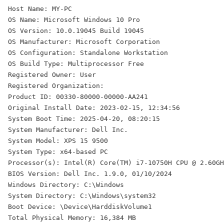
Host Name: MY-PC

OS Name: Microsoft Windows 10 Pro

OS Version: 10.0.19045 Build 19045

OS Manufacturer: Microsoft Corporation

OS Configuration: Standalone Workstation

OS Build Type: Multiprocessor Free

Registered Owner: User

Registered Organization:

Product ID: 00330-80000-00000-AA241

Original Install Date: 2023-02-15, 12:34:56

System Boot Time: 2025-04-20, 08:20:15

System Manufacturer: Dell Inc.

System Model: XPS 15 9500

System Type: x64-based PC

Processor(s): Intel(R) Core(TM) i7-10750H CPU @ 2.60GH
BIOS Version: Dell Inc. 1.9.0, 01/10/2024

Windows Directory: C:\Windows

System Directory: C:\Windows\system32

Boot Device: \Device\HarddiskVolume1

Total Physical Memory: 16,384 MB
