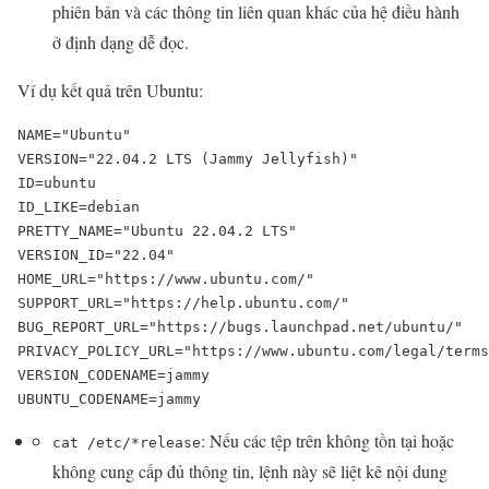
phiên bản và các thông tin liên quan khác của hệ điều hành
ở định dạng dễ đọc.
Ví dụ kết quả trên Ubuntu:
NAME="Ubuntu"

VERSION="22.04.2 LTS (Jammy Jellyfish)"

ID=ubuntu

ID_LIKE=debian

PRETTY_NAME="Ubuntu 22.04.2 LTS"

VERSION_ID="22.04"

HOME_URL="https://www.ubuntu.com/"

SUPPORT_URL="https://help.ubuntu.com/"

BUG_REPORT_URL="https://bugs.launchpad.net/ubuntu/"

PRIVACY_POLICY_URL="https://www.ubuntu.com/legal/terms
VERSION_CODENAME=jammy

UBUNTU_CODENAME=jammy
: Nếu các tệp trên không tồn tại hoặc
cat /etc/*release
không cung cấp đủ thông tin, lệnh này sẽ liệt kê nội dung