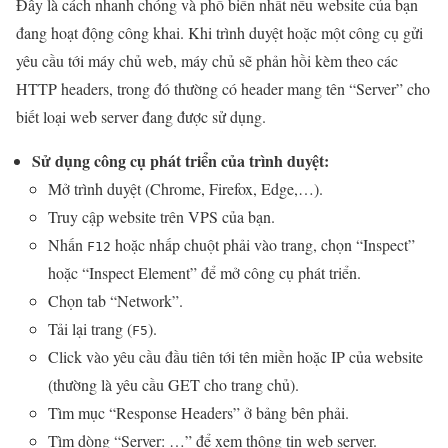
Đây là cách nhanh chóng và phổ biến nhất nếu website của bạn
đang hoạt động công khai. Khi trình duyệt hoặc một công cụ gửi
yêu cầu tới máy chủ web, máy chủ sẽ phản hồi kèm theo các
HTTP headers, trong đó thường có header mang tên “Server” cho
biết loại web server đang được sử dụng.
Sử dụng công cụ phát triển của trình duyệt:
Mở trình duyệt (Chrome, Firefox, Edge,…).
Truy cập website trên VPS của bạn.
Nhấn
hoặc nhấp chuột phải vào trang, chọn “Inspect”
F12
hoặc “Inspect Element” để mở công cụ phát triển.
Chọn tab “Network”.
Tải lại trang (
).
F5
Click vào yêu cầu đầu tiên tới tên miền hoặc IP của website
(thường là yêu cầu GET cho trang chủ).
Tìm mục “Response Headers” ở bảng bên phải.
Tìm dòng “Server: …” để xem thông tin web server.