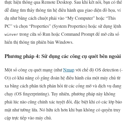
thực hiện thông qua Remote Desktop. Sau khi kết nối, bạn có thể
dễ dàng tìm thấy thông tin hệ điều hành qua giao diện đồ họa, ví
dụ như bằng cách chuột phải vào “My Computer” hoặc “This
PC” và chọn “Properties” (System Properties) hoặc sử dụng lệnh
trong cửa sổ Run hoặc Command Prompt để mở cửa sổ
winver
hiển thị thông tin phiên bản Windows.
Phương pháp 4: Sử dụng các công cụ quét bên ngoài
Một số công cụ quét mạng (như
Nmap
với chế độ OS detection (-
O)) có khả năng cố gắng đoán hệ điều hành của một máy chủ từ
xa bằng cách phân tích phản hồi từ các cổng mở và dịch vụ đang
chạy (OS fingerprinting). Tuy nhiên, phương pháp này không
phải lúc nào cũng chính xác tuyệt đối, đặc biệt khi có các lớp bảo
mật như tường lửa. Nó hữu ích hơn khi bạn không có quyền truy
cập trực tiếp vào máy chủ.