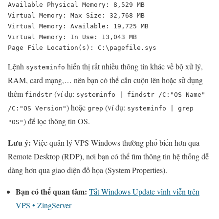
Available Physical Memory: 8,529 MB

Virtual Memory: Max Size: 32,768 MB

Virtual Memory: Available: 19,725 MB

Virtual Memory: In Use: 13,043 MB

Page File Location(s): C:\pagefile.sys
Lệnh
hiển thị rất nhiều thông tin khác về bộ xử lý,
systeminfo
RAM, card mạng,… nên bạn có thể cần cuộn lên hoặc sử dụng
thêm
(ví dụ:
findstr
systeminfo | findstr /C:"OS Name"
) hoặc
(ví dụ:
/C:"OS Version"
grep
systeminfo | grep
) để lọc thông tin OS.
"OS"
Lưu ý:
Việc quản lý VPS Windows thường phổ biến hơn qua
Remote Desktop (RDP), nơi bạn có thể tìm thông tin hệ thống dễ
dàng hơn qua giao diện đồ họa (System Properties).
Bạn có thể quan tâm:
Tắt Windows Update vĩnh viễn trên
VPS • ZingServer