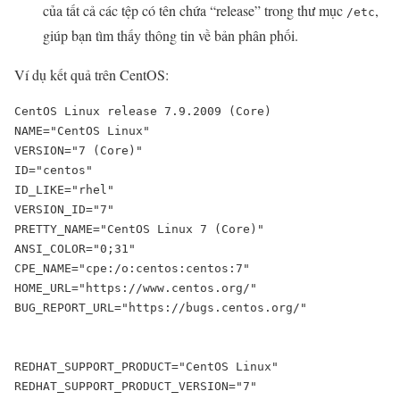
của tất cả các tệp có tên chứa “release” trong thư mục
,
/etc
giúp bạn tìm thấy thông tin về bản phân phối.
Ví dụ kết quả trên CentOS:
CentOS Linux release 7.9.2009 (Core)

NAME="CentOS Linux"

VERSION="7 (Core)"

ID="centos"

ID_LIKE="rhel"

VERSION_ID="7"

PRETTY_NAME="CentOS Linux 7 (Core)"

ANSI_COLOR="0;31"

CPE_NAME="cpe:/o:centos:centos:7"

HOME_URL="https://www.centos.org/"

BUG_REPORT_URL="https://bugs.centos.org/"

REDHAT_SUPPORT_PRODUCT="CentOS Linux"

REDHAT_SUPPORT_PRODUCT_VERSION="7"