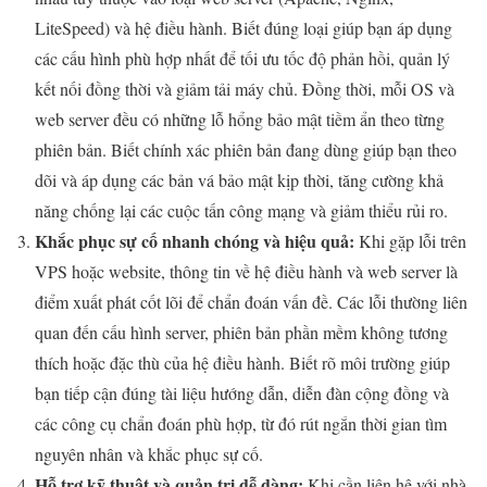
LiteSpeed) và hệ điều hành. Biết đúng loại giúp bạn áp dụng
các cấu hình phù hợp nhất để tối ưu tốc độ phản hồi, quản lý
kết nối đồng thời và giảm tải máy chủ. Đồng thời, mỗi OS và
web server đều có những lỗ hổng bảo mật tiềm ẩn theo từng
phiên bản. Biết chính xác phiên bản đang dùng giúp bạn theo
dõi và áp dụng các bản vá bảo mật kịp thời, tăng cường khả
năng chống lại các cuộc tấn công mạng và giảm thiểu rủi ro.
Khắc phục sự cố nhanh chóng và hiệu quả:
Khi gặp lỗi trên
VPS hoặc website, thông tin về hệ điều hành và web server là
điểm xuất phát cốt lõi để chẩn đoán vấn đề. Các lỗi thường liên
quan đến cấu hình server, phiên bản phần mềm không tương
thích hoặc đặc thù của hệ điều hành. Biết rõ môi trường giúp
bạn tiếp cận đúng tài liệu hướng dẫn, diễn đàn cộng đồng và
các công cụ chẩn đoán phù hợp, từ đó rút ngắn thời gian tìm
nguyên nhân và khắc phục sự cố.
Hỗ trợ kỹ thuật và quản trị dễ dàng:
Khi cần liên hệ với nhà