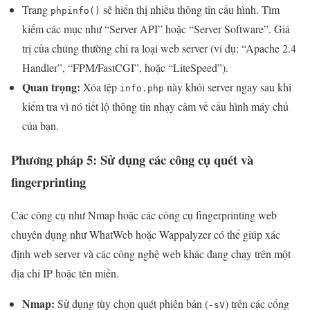
Trang
sẽ hiển thị nhiều thông tin cấu hình. Tìm
phpinfo()
kiếm các mục như “Server API” hoặc “Server Software”. Giá
trị của chúng thường chỉ ra loại web server (ví dụ: “Apache 2.4
Handler”, “FPM/FastCGI”, hoặc “LiteSpeed”).
Quan trọng:
Xóa tệp
này khỏi server ngay sau khi
info.php
kiểm tra vì nó tiết lộ thông tin nhạy cảm về cấu hình máy chủ
của bạn.
Phương pháp 5: Sử dụng các công cụ quét và
fingerprinting
Các công cụ như Nmap hoặc các công cụ fingerprinting web
chuyên dụng như WhatWeb hoặc Wappalyzer có thể giúp xác
định web server và các công nghệ web khác đang chạy trên một
địa chỉ IP hoặc tên miền.
Nmap:
Sử dụng tùy chọn quét phiên bản (
) trên các cổng
-sV