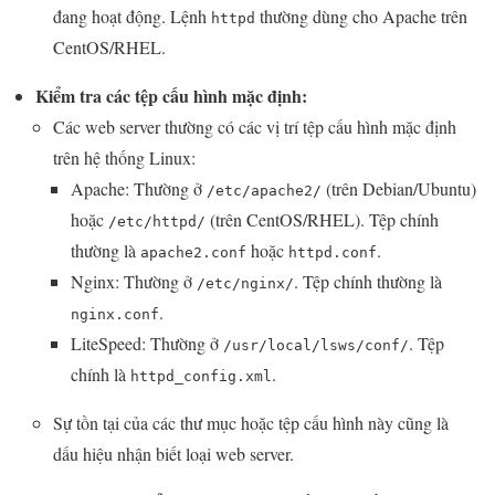
đang hoạt động. Lệnh
thường dùng cho Apache trên
httpd
CentOS/RHEL.
Kiểm tra các tệp cấu hình mặc định:
Các web server thường có các vị trí tệp cấu hình mặc định
trên hệ thống Linux:
Apache: Thường ở
(trên Debian/Ubuntu)
/etc/apache2/
hoặc
(trên CentOS/RHEL). Tệp chính
/etc/httpd/
thường là
hoặc
.
apache2.conf
httpd.conf
Nginx: Thường ở
. Tệp chính thường là
/etc/nginx/
.
nginx.conf
LiteSpeed: Thường ở
. Tệp
/usr/local/lsws/conf/
chính là
.
httpd_config.xml
Sự tồn tại của các thư mục hoặc tệp cấu hình này cũng là
dấu hiệu nhận biết loại web server.