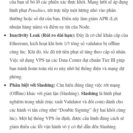
của bạn sẽ bỏ lỡ các phiên xác thực khối. Mạng lưới sẽ áp dụng
hình phạt
Penalties
, trừ trực tiếp một lượng nhỏ vào phần
thưởng hoặc số dư của bạn. Điều này làm giảm APR (Lợi
nhuận hàng năm) và điểm uy tín của Node.
Inactivity Leak (Rủi ro dài hạn):
Đây là cơ chế khẩn cấp của
Ethereum, kích hoạt khi hơn 1/3 tổng số validator bị offline
cùng lúc. Khi đó, tốc độ trừ tiền phạt sẽ tăng theo cấp số nhân.
Việc sử dụng VPS tại các Data Center đạt chuẩn Tier III giúp
bạn tránh hoàn toàn rủi ro này nhờ hệ thống điện và mạng dự
phòng.
Phân biệt với Slashing:
Cần hiểu đúng rằng việc rớt mạng
Slashing
(Offline) khác với gian lận (Slashing).
là hình phạt
nghiêm trọng nhất (trục xuất Validator và đốt coin) dành cho
các hành vi tấn công như “Double Signing” (ký hai khối cùng
lúc). Một hệ thống VPS ổn định, được cấu hình đúng cách sẽ
giảm thiểu các lỗi vận hành vô ý có thể dẫn đến Slashing.