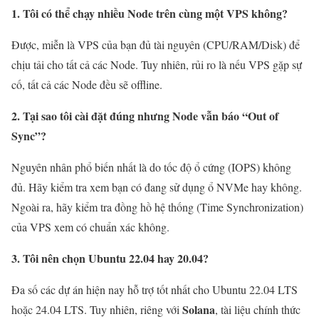
1. Tôi có thể chạy nhiều Node trên cùng một VPS không?
Được, miễn là VPS của bạn đủ tài nguyên (CPU/RAM/Disk) để
chịu tải cho tất cả các Node. Tuy nhiên, rủi ro là nếu VPS gặp sự
cố, tất cả các Node đều sẽ offline.
2. Tại sao tôi cài đặt đúng nhưng Node vẫn báo “Out of
Sync”?
Nguyên nhân phổ biến nhất là do tốc độ ổ cứng (IOPS) không
đủ. Hãy kiểm tra xem bạn có đang sử dụng ổ NVMe hay không.
Ngoài ra, hãy kiểm tra đồng hồ hệ thống (Time Synchronization)
của VPS xem có chuẩn xác không.
3. Tôi nên chọn Ubuntu 22.04 hay 20.04?
Đa số các dự án hiện nay hỗ trợ tốt nhất cho Ubuntu 22.04 LTS
Solana
hoặc 24.04 LTS. Tuy nhiên, riêng với
, tài liệu chính thức