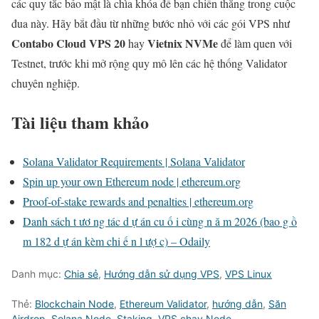
các quy tắc bảo mật là chìa khóa để bạn chiến thắng trong cuộc
đua này. Hãy bắt đầu từ những bước nhỏ với các gói VPS như
Contabo Cloud VPS 20
Vietnix NVMe
hay
để làm quen với
Testnet, trước khi mở rộng quy mô lên các hệ thống Validator
chuyên nghiệp.
Tài liệu tham khảo
Solana Validator Requirements | Solana Validator
Spin up your own Ethereum node | ethereum.org
Proof-of-stake rewards and penalties | ethereum.org
Danh sách t ươ ng tác d ự án cu ố i cùng n ă m 2026 (bao g ồ
m 182 d ự án kèm chi ế n l ượ c) – Odaily
Danh mục:
Chia sẻ
,
Hướng dẫn sử dụng VPS
,
VPS Linux
Thẻ:
Blockchain Node
,
Ethereum Validator
,
hướng dẫn
,
Săn
Airdrop
,
Solana Node
,
Staking
,
VPS chạy Node