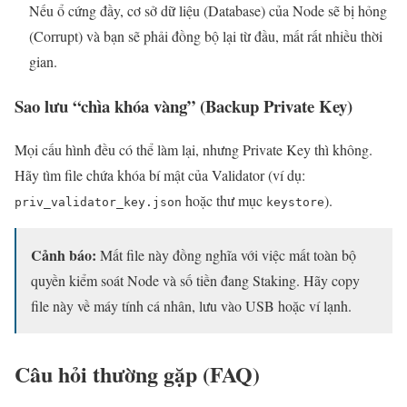
Nếu ổ cứng đầy, cơ sở dữ liệu (Database) của Node sẽ bị hỏng
(Corrupt) và bạn sẽ phải đồng bộ lại từ đầu, mất rất nhiều thời
gian.
Sao lưu “chìa khóa vàng” (Backup Private Key)
Mọi cấu hình đều có thể làm lại, nhưng Private Key thì không.
Hãy tìm file chứa khóa bí mật của Validator (ví dụ:
hoặc thư mục
).
priv_validator_key.json
keystore
Cảnh báo:
Mất file này đồng nghĩa với việc mất toàn bộ
quyền kiểm soát Node và số tiền đang Staking. Hãy copy
file này về máy tính cá nhân, lưu vào USB hoặc ví lạnh.
Câu hỏi thường gặp (FAQ)