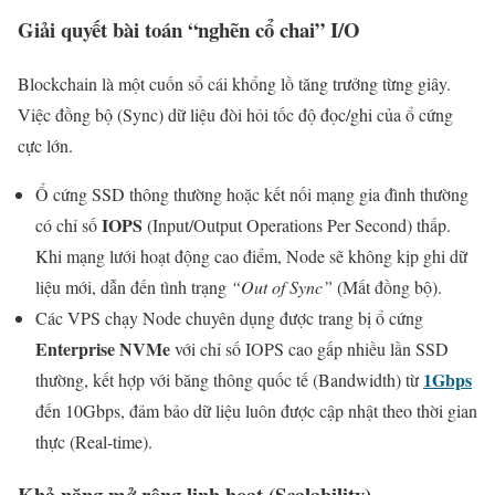
Giải quyết bài toán “nghẽn cổ chai” I/O
Blockchain là một cuốn sổ cái khổng lồ tăng trưởng từng giây.
Việc đồng bộ (Sync) dữ liệu đòi hỏi tốc độ đọc/ghi của ổ cứng
cực lớn.
Ổ cứng SSD thông thường hoặc kết nối mạng gia đình thường
IOPS
có chỉ số
(Input/Output Operations Per Second) thấp.
Khi mạng lưới hoạt động cao điểm, Node sẽ không kịp ghi dữ
liệu mới, dẫn đến tình trạng
“Out of Sync”
(Mất đồng bộ).
Các VPS chạy Node chuyên dụng được trang bị ổ cứng
Enterprise NVMe
với chỉ số IOPS cao gấp nhiều lần SSD
1Gbps
thường, kết hợp với băng thông quốc tế (Bandwidth) từ
đến 10Gbps, đảm bảo dữ liệu luôn được cập nhật theo thời gian
thực (Real-time).
Khả năng mở rộng linh hoạt (Scalability)