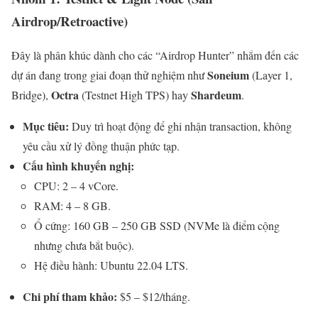
Airdrop/Retroactive)
Đây là phân khúc dành cho các “Airdrop Hunter” nhắm đến các
Soneium
dự án đang trong giai đoạn thử nghiệm như
(Layer 1,
Octra
Shardeum
Bridge),
(Testnet High TPS) hay
.
Mục tiêu:
Duy trì hoạt động để ghi nhận transaction, không
yêu cầu xử lý đồng thuận phức tạp.
Cấu hình khuyến nghị:
CPU: 2 – 4 vCore.
RAM: 4 – 8 GB.
Ổ cứng: 160 GB – 250 GB SSD (NVMe là điểm cộng
nhưng chưa bắt buộc).
Hệ điều hành: Ubuntu 22.04 LTS.
Chi phí tham khảo:
$5 – $12/tháng.