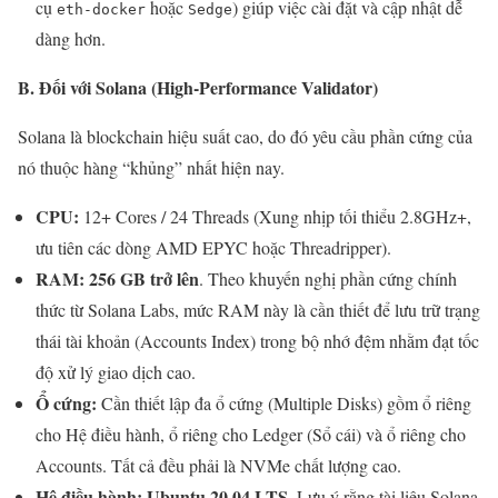
cụ
hoặc
) giúp việc cài đặt và cập nhật dễ
eth-docker
Sedge
dàng hơn.
B. Đối với Solana (High-Performance Validator)
Solana là blockchain hiệu suất cao, do đó yêu cầu phần cứng của
nó thuộc hàng “khủng” nhất hiện nay.
CPU:
12+ Cores / 24 Threads (Xung nhịp tối thiểu 2.8GHz+,
ưu tiên các dòng AMD EPYC hoặc Threadripper).
RAM:
256 GB trở lên
. Theo khuyến nghị phần cứng chính
thức từ Solana Labs, mức RAM này là cần thiết để lưu trữ trạng
thái tài khoản (Accounts Index) trong bộ nhớ đệm nhằm đạt tốc
độ xử lý giao dịch cao.
Ổ cứng:
Cần thiết lập đa ổ cứng (Multiple Disks) gồm ổ riêng
cho Hệ điều hành, ổ riêng cho Ledger (Sổ cái) và ổ riêng cho
Accounts. Tất cả đều phải là NVMe chất lượng cao.
Hệ điều hành:
Ubuntu 20.04 LTS
. Lưu ý rằng tài liệu Solana