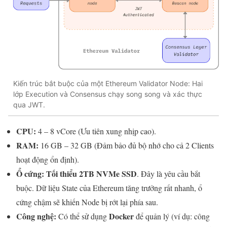
Kiến trúc bắt buộc của một Ethereum Validator Node: Hai
lớp Execution và Consensus chạy song song và xác thực
qua JWT.
CPU:
4 – 8 vCore (Ưu tiên xung nhịp cao).
RAM:
16 GB – 32 GB (Đảm bảo đủ bộ nhớ cho cả 2 Clients
hoạt động ổn định).
Ổ cứng:
Tối thiểu 2TB NVMe SSD
. Đây là yêu cầu bắt
buộc. Dữ liệu State của Ethereum tăng trưởng rất nhanh, ổ
cứng chậm sẽ khiến Node bị rớt lại phía sau.
Công nghệ:
Docker
Có thể sử dụng
để quản lý (ví dụ: công