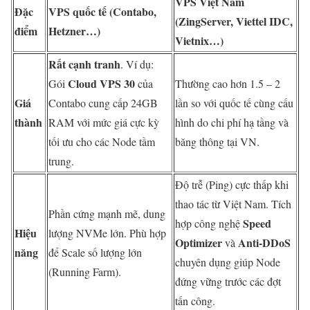
VPS Việt Nam
Đặc
VPS quốc tế (Contabo,
(ZingServer, Viettel IDC,
điểm
Hetzner…)
Vietnix…)
Rất cạnh tranh
. Ví dụ:
Cloud VPS 30
Gói
của
Thường cao hơn 1.5 – 2
Giá
Contabo cung cấp 24GB
lần so với quốc tế cùng cấu
thành
RAM với mức giá cực kỳ
hình do chi phí hạ tầng và
tối ưu cho các Node tầm
băng thông tại VN.
trung.
Độ trễ (Ping) cực thấp khi
thao tác từ Việt Nam. Tích
Phần cứng mạnh mẽ, dung
Speed
hợp công nghệ
Hiệu
lượng NVMe lớn. Phù hợp
Optimizer
Anti-DDoS
và
năng
để Scale số lượng lớn
chuyên dụng giúp Node
(Running Farm).
đứng vững trước các đợt
tấn công.