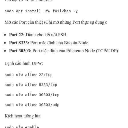
sudo apt install ufw fail2ban -y
Mở các Port cần thiết (Chỉ mở những Port thực sự dùng):
Port 22:
Dành cho kết nối SSH.
Port 8333:
Port mặc định của Bitcoin Node.
Port 30303:
Port mặc định của Ethereum Node (TCP/UDP).
Lệnh cấu hình UFW:
sudo ufw allow 22/tcp
sudo ufw allow 8333/tcp
sudo ufw allow 30303/tcp
sudo ufw allow 30303/udp
Kích hoạt tường lửa:
sudo ufw enable