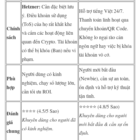
Hetzner:
Cần đặc biệt lưu
Hỗ trợ tiếng Việt 24/7.
ý. Điều khoản sử dụng
Thanh toán linh hoạt qua
(ToS) của họ rất khắt khe
Chính
chuyển khoản/QR Code.
và cấm các hoạt động liên
sách
Không lo ngại rào cản
quan đến Crypto. Tài khoản
ngôn ngữ hay việc bị khóa
có thể bị khóa (Ban) nếu vi
tài khoản vô cớ.
phạm.
Người mới bắt đầu
Người dùng có kinh
Phù
(Newbie), cần sự an toàn,
nghiệm, chạy số lượng lớn,
hợp
ổn định và hỗ trợ kỹ thuật
cần tối ưu ROI.
tận tình.
⭐⭐⭐⭐⭐ (4.8/5 Sao)
⭐⭐⭐⭐ (4.5/5 Sao)
Đánh
Khuyên dùng cho người
Khuyên dùng cho người đã
giá
mới bắt đầu & cần sự ổn
có kinh nghiệm.
chung
định.