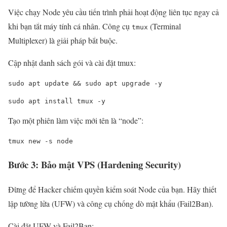
Việc chạy Node yêu cầu tiến trình phải hoạt động liên tục ngay cả
khi bạn tắt máy tính cá nhân. Công cụ
(Terminal
tmux
Multiplexer) là giải pháp bắt buộc.
Cập nhật danh sách gói và cài đặt tmux:
sudo apt update && sudo apt upgrade -y
sudo apt install tmux -y
Tạo một phiên làm việc mới tên là “node”:
tmux new -s node
Bước 3: Bảo mật VPS (Hardening Security)
Đừng để Hacker chiếm quyền kiểm soát Node của bạn. Hãy thiết
lập tường lửa (UFW) và công cụ chống dò mật khẩu (Fail2Ban).
Cài đặt UFW và Fail2Ban: