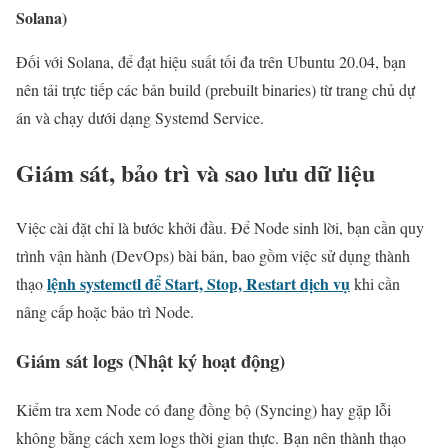
Solana)
Đối với Solana, để đạt hiệu suất tối đa trên Ubuntu 20.04, bạn
nên tải trực tiếp các bản build (prebuilt binaries) từ trang chủ dự
án và chạy dưới dạng Systemd Service.
Giám sát, bảo trì và sao lưu dữ liệu
Việc cài đặt chỉ là bước khởi đầu. Để Node sinh lời, bạn cần quy
trình vận hành (DevOps) bài bản, bao gồm việc sử dụng thành
lệnh systemctl để Start, Stop, Restart dịch vụ
thạo
khi cần
nâng cấp hoặc bảo trì Node.
Giám sát logs (Nhật ký hoạt động)
Kiểm tra xem Node có đang đồng bộ (Syncing) hay gặp lỗi
không bằng cách xem logs thời gian thực. Bạn nên thành thạo