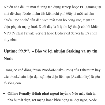
Nhiều nhà đầu tư mới thường tận dụng laptop hoặc PC gaming tại
nhà để chạy Node nhằm tiết kiệm chi phí. Đây là một sai lầm
chiến lược có thể dẫn đến việc mất toàn bộ công sức, thậm chí
chịu phạt từ mạng lưới. Dưới đây là 3 lý do kỹ thuật cốt lõi khiến
VPS (Virtual Private Server) hoặc Dedicated Server là lựa chọn
duy nhất.
Uptime 99.9% – Bảo vệ lợi nhuận Staking và uy tín
Node
Trong cơ chế đồng thuận Proof-of-Stake (PoS) của Ethereum hay
các blockchain hiện đại, sự hiện diện liên tục (Availability) là yếu
tố sống còn.
Offline Penalty (Hình phạt ngoại tuyến):
Nếu máy tính tại
nhà bị mất điện, rớt mạng hoặc khởi động lại đột ngột, Node