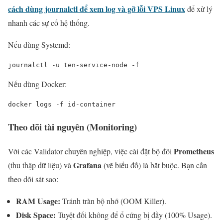
cách dùng journalctl để xem log và gỡ lỗi VPS Linux
để xử lý
nhanh các sự cố hệ thống.
Nếu dùng Systemd:
journalctl -u ten-service-node -f
Nếu dùng Docker:
docker logs -f id-container
Theo dõi tài nguyên (Monitoring)
Prometheus
Với các Validator chuyên nghiệp, việc cài đặt bộ đôi
Grafana
(thu thập dữ liệu) và
(vẽ biểu đồ) là bắt buộc. Bạn cần
theo dõi sát sao:
RAM Usage:
Tránh tràn bộ nhớ (OOM Killer).
Disk Space:
Tuyệt đối không để ổ cứng bị đầy (100% Usage).