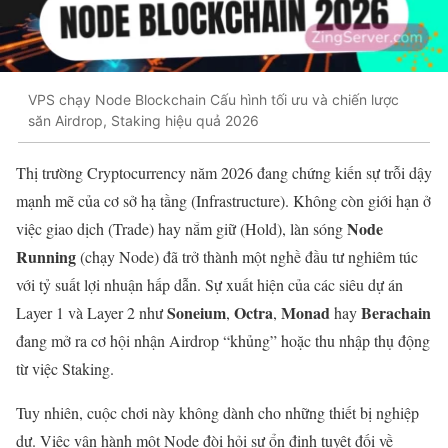
VPS chạy Node Blockchain Cấu hình tối ưu và chiến lược
săn Airdrop, Staking hiệu quả 2026
Thị trường Cryptocurrency năm 2026 đang chứng kiến sự trỗi dậy
mạnh mẽ của cơ sở hạ tầng (Infrastructure). Không còn giới hạn ở
Node
việc giao dịch (Trade) hay nắm giữ (Hold), làn sóng
Running
(chạy Node) đã trở thành một nghề đầu tư nghiêm túc
với tỷ suất lợi nhuận hấp dẫn. Sự xuất hiện của các siêu dự án
Soneium
Octra
Monad
Berachain
Layer 1 và Layer 2 như
,
,
hay
đang mở ra cơ hội nhận Airdrop “khủng” hoặc thu nhập thụ động
từ việc Staking.
Tuy nhiên, cuộc chơi này không dành cho những thiết bị nghiệp
dư. Việc vận hành một Node đòi hỏi sự ổn định tuyệt đối về