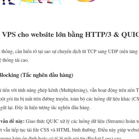
ưu VPS cho website lớn bằng HTTP/3 & QUI
ệ thống, cần hiểu rõ tại sao sự chuyển dịch từ TCP sang UDP (nền tản
ệ thống tải cao.
Blocking (Tắc nghẽn đầu hàng)
 tiến với tính năng ghép kênh (Multiplexing), vẫn hoạt động trên nền
một gói tin bị mất trên đường truyền, toàn bộ các luồng dữ liệu khác (C
 gửi lại. Đây là hiện tượng tắc nghẽn đầu hàng.
 vấn đề này:
Giao thức QUIC xử lý các luồng dữ liệu (Streams) hoàn to
uyệt vẫn tiếp tục tải file CSS và HTML bình thường. Điều này giúp websi
 mạng kém ổn định hoặc có tỷ lệ mất gói tin (Packet Loss) cao.