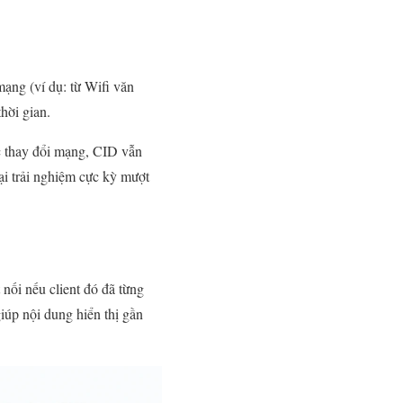
ạng (ví dụ: từ Wifi văn
thời gian.
c thay đổi mạng, CID vẫn
lại trải nghiệm cực kỳ mượt
nối nếu client đó đã từng
giúp nội dung hiển thị gần