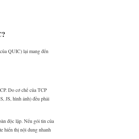
C?
g của QUIC) lại mang đến
 TCP. Do cơ chế của TCP
SS, JS, hình ảnh) đều phải
àn độc lập. Nếu gói tin của
te hiển thị nội dung nhanh