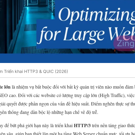
ớn Triển khai HTTP3 & QUIC (2026)
te lớn
là nhiệm vụ bắt buộc đối với bất kỳ quản trị viên nào muốn đảm
O cao. Đối với các website có lượng truy cập lớn (High Traffic), việ
i quyết được phần ngọn của vấn đề hiệu suất. Điểm nghẽn thực sự th
yền thống đang dần bộc lộ những hạn chế về độ trễ.
HTTP/3
ay để bứt phá giới hạn này là triển khai
trên nền tảng giao thứ
yên sâu, giúp bạn thiết lập một hạ tầng Web Server chuẩn mực, tối ưu h