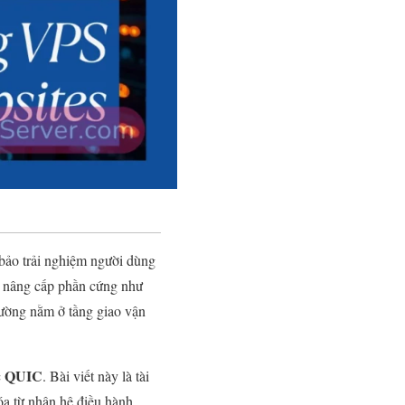
 bảo trải nghiệm người dùng
c nâng cấp phần cứng như
ường nằm ở tầng giao vận
QUIC
c
. Bài viết này là tài
óa từ nhân hệ điều hành