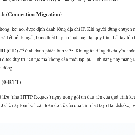
ạch (Connection Migration)
ống, kết nối được định danh bằng địa chỉ IP. Khi người dùng chuyển m
à kết nối bị ngắt, buộc thiết bị phải thực hiện lại quy trình bắt tay tốn 
 ID
(CID) để định danh phiên làm việc. Khi người dùng di chuyển hoặ
 được duy trì liên tục mà không cần thiết lập lại. Tính năng này mang 
i động.
 (0-RTT)
liệu (như HTTP Request) ngay trong gói tin đầu tiên của quá trình kết 
 Cơ chế này loại bỏ hoàn toàn độ trễ của quá trình bắt tay (Handshake), 