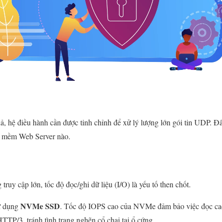
 hệ điều hành cần được tinh chỉnh để xử lý lượng lớn gói tin UDP. Đâ
ần mềm Web Server nào.
truy cập lớn, tốc độ đọc/ghi dữ liệu (I/O) là yếu tố then chốt.
NVMe SSD
ử dụng
. Tốc độ IOPS cao của NVMe đảm bảo việc đọc cach
HTTP/3, tránh tình trạng nghẽn cổ chai tại ổ cứng.