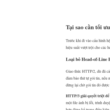
Tại sao cần tối 
Trước khi đi vào cấu hình h
hiệu suất vượt trội cho các h
Loại bỏ Head-of-Line 
Giao thức HTTP/2, dù đã cải
đảm bảo thứ tự gói tin, nếu 
dừng lại chờ gói tin đó được
HTTP/3 giải quyết triệt để
một file ảnh bị lỗi, trình d
hơn đáng kể trong điều kiện