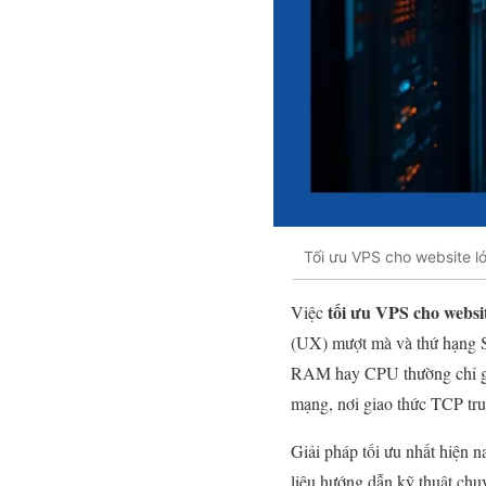
Tối ưu VPS cho website l
tối ưu VPS cho websi
Việc
(UX) mượt mà và thứ hạng SE
RAM hay CPU thường chỉ giả
mạng, nơi giao thức TCP tru
Giải pháp tối ưu nhất hiện n
liệu hướng dẫn kỹ thuật chu