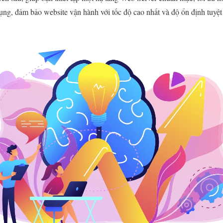
ụng, đảm bảo website vận hành với tốc độ cao nhất và độ ổn định tuyệt