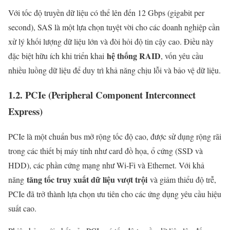
Với tốc độ truyền dữ liệu có thể lên đến 12 Gbps (gigabit per
second), SAS là một lựa chọn tuyệt vời cho các doanh nghiệp cần
xử lý khối lượng dữ liệu lớn và đòi hỏi độ tin cậy cao. Điều này
hệ thống RAID
đặc biệt hữu ích khi triển khai
, vốn yêu cầu
nhiều luồng dữ liệu để duy trì khả năng chịu lỗi và bảo vệ dữ liệu.
1.2. PCIe (Peripheral Component Interconnect
Express)
PCIe là một chuẩn bus mở rộng tốc độ cao, được sử dụng rộng rãi
trong các thiết bị máy tính như card đồ họa, ổ cứng (SSD và
HDD), các phần cứng mạng như Wi-Fi và Ethernet. Với khả
tăng tốc truy xuất dữ liệu vượt trội
năng
và giảm thiểu độ trễ,
PCIe đã trở thành lựa chọn ưu tiên cho các ứng dụng yêu cầu hiệu
suất cao.