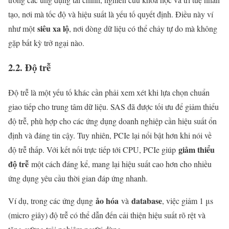
tạo, nơi mà tốc độ và hiệu suất là yếu tố quyết định. Điều này ví
siêu xa lộ
như một
, nơi dòng dữ liệu có thể chảy tự do mà không
gặp bất kỳ trở ngại nào.
2.2. Độ trễ
Độ trễ là một yếu tố khác cần phải xem xét khi lựa chọn chuẩn
giao tiếp cho trung tâm dữ liệu. SAS đã được tối ưu để giảm thiểu
độ trễ, phù hợp cho các ứng dụng doanh nghiệp cần hiệu suất ổn
định và đáng tin cậy. Tuy nhiên, PCIe lại nổi bật hơn khi nói về
giảm thiểu
độ trễ thấp. Với kết nối trực tiếp tới CPU, PCIe giúp
độ trễ
một cách đáng kể, mang lại hiệu suất cao hơn cho nhiều
ứng dụng yêu cầu thời gian đáp ứng nhanh.
ảo hóa
database
Ví dụ, trong các ứng dụng
và
, việc giảm 1 μs
(micro giây) độ trễ có thể dẫn đến cải thiện hiệu suất rõ rệt và