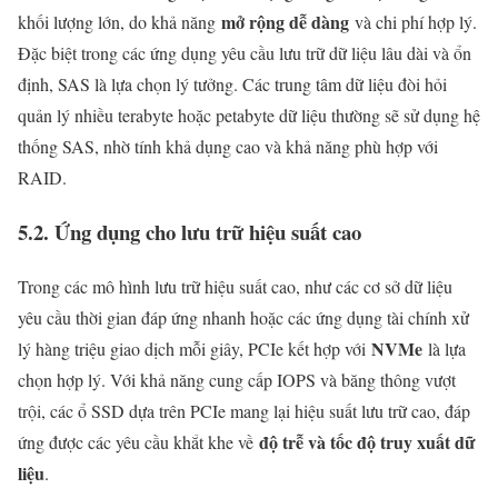
mở rộng dễ dàng
khối lượng lớn, do khả năng
và chi phí hợp lý.
Đặc biệt trong các ứng dụng yêu cầu lưu trữ dữ liệu lâu dài và ổn
định, SAS là lựa chọn lý tưởng. Các trung tâm dữ liệu đòi hỏi
quản lý nhiều terabyte hoặc petabyte dữ liệu thường sẽ sử dụng hệ
thống SAS, nhờ tính khả dụng cao và khả năng phù hợp với
RAID.
5.2. Ứng dụng cho lưu trữ hiệu suất cao
Trong các mô hình lưu trữ hiệu suất cao, như các cơ sở dữ liệu
yêu cầu thời gian đáp ứng nhanh hoặc các ứng dụng tài chính xử
NVMe
lý hàng triệu giao dịch mỗi giây, PCIe kết hợp với
là lựa
chọn hợp lý. Với khả năng cung cấp IOPS và băng thông vượt
trội, các ổ SSD dựa trên PCIe mang lại hiệu suất lưu trữ cao, đáp
độ trễ và tốc độ truy xuất dữ
ứng được các yêu cầu khắt khe về
liệu
.