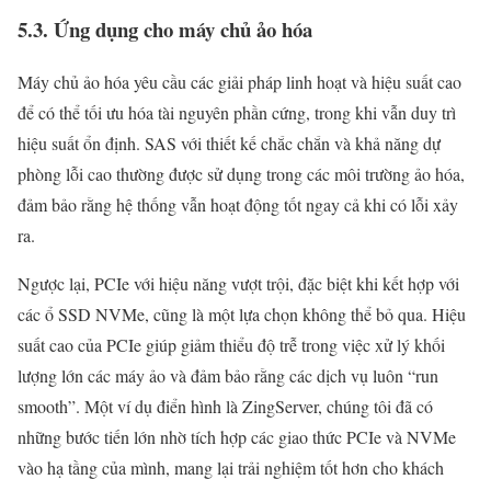
5.3. Ứng dụng cho máy chủ ảo hóa
Máy chủ ảo hóa yêu cầu các giải pháp linh hoạt và hiệu suất cao
để có thể tối ưu hóa tài nguyên phần cứng, trong khi vẫn duy trì
hiệu suất ổn định. SAS với thiết kế chắc chắn và khả năng dự
phòng lỗi cao thường được sử dụng trong các môi trường ảo hóa,
đảm bảo rằng hệ thống vẫn hoạt động tốt ngay cả khi có lỗi xảy
ra.
Ngược lại, PCIe với hiệu năng vượt trội, đặc biệt khi kết hợp với
các ổ SSD NVMe, cũng là một lựa chọn không thể bỏ qua. Hiệu
suất cao của PCIe giúp giảm thiểu độ trễ trong việc xử lý khối
lượng lớn các máy ảo và đảm bảo rằng các dịch vụ luôn “run
smooth”. Một ví dụ điển hình là ZingServer, chúng tôi đã có
những bước tiến lớn nhờ tích hợp các giao thức PCIe và NVMe
vào hạ tầng của mình, mang lại trải nghiệm tốt hơn cho khách