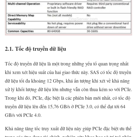
2.1. Tốc độ truyền dữ liệu
Tốc độ truyền dữ liệu là một trong những yếu tố quan trọng nhất
khi xem xét hiệu suất của hai giao thức này. SAS có tốc độ truyền
dữ liệu tối đa khoảng 12 Gbps, khá ấn tượng khi xét về khả năng
xử lý khối lượng dữ liệu lớn nhưng vẫn còn thua kém so với PCIe.
Trong khi đó, PCIe, đặc biệt là các phiên bản mới nhất, có tốc độ
truyền dữ liệu lên đến 15,76 GB/s ở PCIe 3.0, có thể đạt tới 64
GB/s với PCIe 4.0.
Khả năng tăng tốc truy xuất dữ liệu này giúp PCIe đặc biệt ưu thế
trong các ứng dụng tài chính, nghiên cứu khoa học và trí tuệ nhân