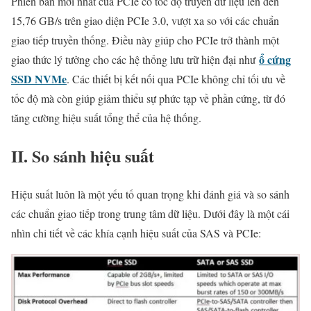
Phiên bản mới nhất của PCIe có tốc độ truyền dữ liệu lên đến
15,76 GB/s trên giao diện PCIe 3.0, vượt xa so với các chuẩn
giao tiếp truyền thống. Điều này giúp cho PCIe trở thành một
ổ cứng
giao thức lý tưởng cho các hệ thống lưu trữ hiện đại như
SSD NVMe
. Các thiết bị kết nối qua PCIe không chỉ tối ưu về
tốc độ mà còn giúp giảm thiểu sự phức tạp về phần cứng, từ đó
tăng cường hiệu suất tổng thể của hệ thống.
II. So sánh hiệu suất
Hiệu suất luôn là một yếu tố quan trọng khi đánh giá và so sánh
các chuẩn giao tiếp trong trung tâm dữ liệu. Dưới đây là một cái
nhìn chi tiết về các khía cạnh hiệu suất của SAS và PCIe: