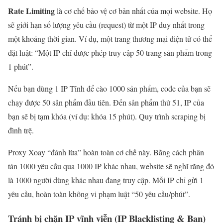
Rate Limiting
là cơ chế bảo vệ cơ bản nhất của mọi website. Họ
sẽ giới hạn số lượng yêu cầu (request) từ một IP duy nhất trong
một khoảng thời gian. Ví dụ, một trang thương mại điện tử có thể
đặt luật: “Một IP chỉ được phép truy cập 50 trang sản phẩm trong
1 phút”.
Nếu bạn dùng 1 IP Tĩnh để cào 1000 sản phẩm, code của bạn sẽ
chạy được 50 sản phẩm đầu tiên. Đến sản phẩm thứ 51, IP của
bạn sẽ bị tạm khóa (ví dụ: khóa 15 phút). Quy trình scraping bị
đình trệ.
Proxy Xoay “đánh lừa” hoàn toàn cơ chế này. Bằng cách phân
tán 1000 yêu cầu qua 1000 IP khác nhau, website sẽ nghĩ rằng đó
là 1000 người dùng khác nhau đang truy cập. Mỗi IP chỉ gửi 1
yêu cầu, hoàn toàn không vi phạm luật “50 yêu cầu/phút”.
Tránh bị chặn IP vĩnh viễn (IP Blacklisting & Ban)