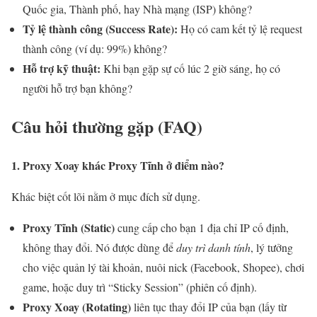
Quốc gia, Thành phố, hay Nhà mạng (ISP) không?
Tỷ lệ thành công (Success Rate):
Họ có cam kết tỷ lệ request
thành công (ví dụ: 99%) không?
Hỗ trợ kỹ thuật:
Khi bạn gặp sự cố lúc 2 giờ sáng, họ có
người hỗ trợ bạn không?
Câu hỏi thường gặp (FAQ)
1. Proxy Xoay khác Proxy Tĩnh ở điểm nào?
Khác biệt cốt lõi nằm ở mục đích sử dụng.
Proxy Tĩnh (Static)
cung cấp cho bạn 1 địa chỉ IP cố định,
không thay đổi. Nó được dùng để
duy trì danh tính
, lý tưởng
cho việc quản lý tài khoản, nuôi nick (Facebook, Shopee), chơi
game, hoặc duy trì “Sticky Session” (phiên cố định).
Proxy Xoay (Rotating)
liên tục thay đổi IP của bạn (lấy từ