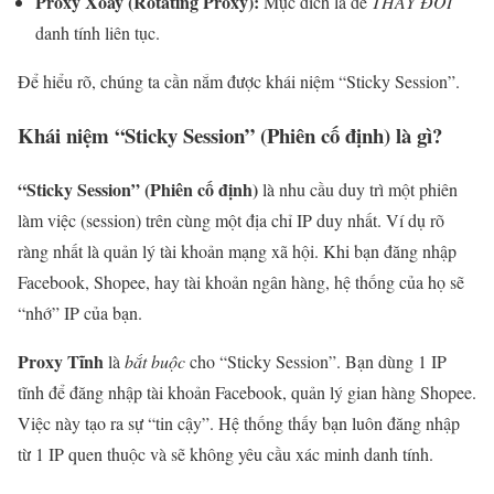
Proxy Xoay (Rotating Proxy):
Mục đích là để
THAY ĐỔI
danh tính liên tục.
Để hiểu rõ, chúng ta cần nắm được khái niệm “Sticky Session”.
Khái niệm “Sticky Session” (Phiên cố định) là gì?
“Sticky Session” (Phiên cố định)
là nhu cầu duy trì một phiên
làm việc (session) trên cùng một địa chỉ IP duy nhất. Ví dụ rõ
ràng nhất là quản lý tài khoản mạng xã hội. Khi bạn đăng nhập
Facebook, Shopee, hay tài khoản ngân hàng, hệ thống của họ sẽ
“nhớ” IP của bạn.
Proxy Tĩnh
là
bắt buộc
cho “Sticky Session”. Bạn dùng 1 IP
tĩnh để đăng nhập tài khoản Facebook, quản lý gian hàng Shopee.
Việc này tạo ra sự “tin cậy”. Hệ thống thấy bạn luôn đăng nhập
từ 1 IP quen thuộc và sẽ không yêu cầu xác minh danh tính.