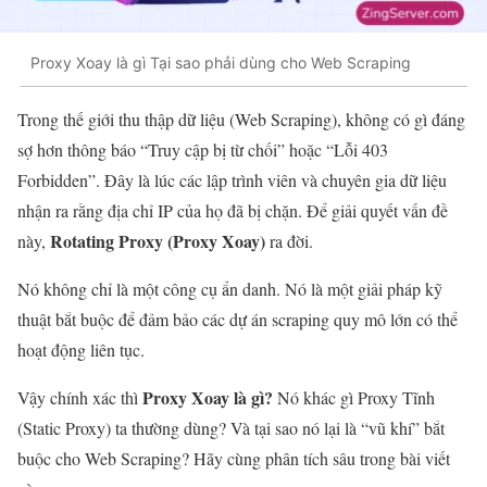
Proxy Xoay là gì Tại sao phải dùng cho Web Scraping
Trong thế giới thu thập dữ liệu (Web Scraping), không có gì đáng
sợ hơn thông báo “Truy cập bị từ chối” hoặc “Lỗi 403
Forbidden”. Đây là lúc các lập trình viên và chuyên gia dữ liệu
nhận ra rằng địa chỉ IP của họ đã bị chặn. Để giải quyết vấn đề
Rotating Proxy (Proxy Xoay)
này,
ra đời.
Nó không chỉ là một công cụ ẩn danh. Nó là một giải pháp kỹ
thuật bắt buộc để đảm bảo các dự án scraping quy mô lớn có thể
hoạt động liên tục.
Proxy Xoay là gì?
Vậy chính xác thì
Nó khác gì Proxy Tĩnh
(Static Proxy) ta thường dùng? Và tại sao nó lại là “vũ khí” bắt
buộc cho Web Scraping? Hãy cùng phân tích sâu trong bài viết