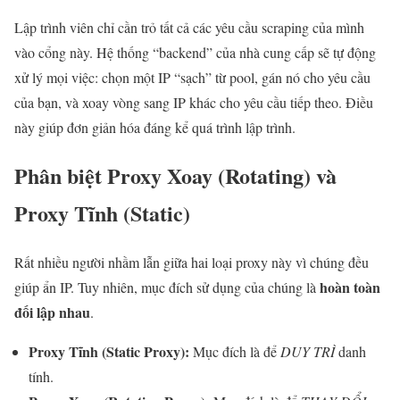
Lập trình viên chỉ cần trỏ tất cả các yêu cầu scraping của mình
vào cổng này. Hệ thống “backend” của nhà cung cấp sẽ tự động
xử lý mọi việc: chọn một IP “sạch” từ pool, gán nó cho yêu cầu
của bạn, và xoay vòng sang IP khác cho yêu cầu tiếp theo. Điều
này giúp đơn giản hóa đáng kể quá trình lập trình.
Phân biệt Proxy Xoay (Rotating) và
Proxy Tĩnh (Static)
Rất nhiều người nhầm lẫn giữa hai loại proxy này vì chúng đều
hoàn toàn
giúp ẩn IP. Tuy nhiên, mục đích sử dụng của chúng là
đối lập nhau
.
Proxy Tĩnh (Static Proxy):
Mục đích là để
DUY TRÌ
danh
tính.