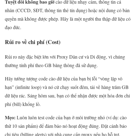
Tuyệt đối không bao giờ
cào dữ liệu nhạy cảm, thông tin cá
nhân (CCCD, SĐT, thông tin thẻ tín dụng) hoặc nội dung có bản
quyền mà không được phép. Hãy là một người thu thập dữ liệu có
đạo đức.
Rủi ro về chi phí (Cost)
Rủi ro này đặc biệt lớn với Proxy Dân cư và Di động, vì chúng
thường tính phí theo GB băng thông đã sử dụng.
Hãy tưởng tượng code cào dữ liệu của bạn bị lỗi “vòng lặp vô
hạn” (infinite loop) và nó cứ chạy suốt đêm, tải về hàng trăm GB
dữ liệu rác. Sáng hôm sau, bạn có thể nhận được một hóa đơn chi
phí (bill) khổng lồ.
Mẹo:
Luôn luôn test code của bạn ở môi trường nhỏ (ví dụ: cào
thử 10 sản phẩm) để đảm bảo nó hoạt động đúng. Đặt cảnh báo
chi tiêu (billing alerts) với nhà cung cấp proxy nếu họ hỗ trợ.