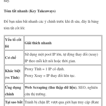
này.
Tóm tắt nhanh (Key Takeaways)
Để bạn nắm bắt nhanh các ý chính trước khi đi sâu, đây là bảng
tóm tắt cốt lõi:
Yếu tố cốt
Giải thích nhanh
lõi
Sử dụng một pool IP lớn, tự động thay đổi (xoay)
Cơ chế
IP theo mỗi kết nối hoặc thời gian.
Proxy Tĩnh = 1 IP cố định.
Khác biệt
Proxy Xoay = IP thay đổi liên tục.
(vs Tĩnh)
Ứng dụng
Web Scraping (thu thập dữ liệu)
, SEO, nghiên
chính
cứu thị trường.
Tại sao bắt
Tránh bị chặn IP, vượt qua giới hạn truy cập (Rate