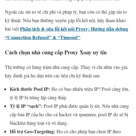
Ngoài các rủi ro về chi phí và pháp lý, bạn còn có thể gặp rủi ro
kỹ thuật. Nếu bạn thường xuyên gặp lỗi kết nối, hãy tham khảo
Phân tích & sửa lỗi kết nối Proxy: Hướng dẫn debug
bài viết
“Connection Refused” & “Timeout”
.
Cách chọn nhà cung cấp Proxy Xoay uy tín
Thị trường có hàng trăm nhà cung cấp. Thay vì chỉ nhìn vào giá,
hãy đánh giá họ dựa trên các tiêu chí kỹ thuật sau:
Kích thước Pool IP:
Họ có bao nhiêu triệu IP? Pool càng lớn,
tỷ lệ IP bị trùng lặp càng thấp.
Tỷ lệ IP “sạch”:
Pool IP phải được quản lý tốt. Nếu nhà cung
cấp bán IP của họ cho cả hacker và spammer, pool IP đó sẽ bị
blacklist hàng loạt và vô dụng.
Hỗ trợ Geo-Targeting:
Họ có cho phép bạn chọn IP theo