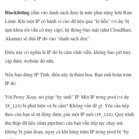
Blacklisting
(đưa vào danh sách đen) là mức phạt nặng hơn Rate
Limit. Khi một IP có hành vi cào dữ liệu quá “lộ liễu” (ví dụ: bị
tạm khóa rồi vẫn cố truy cập), hệ thống bảo mật (như Cloudflare,
Akamai) sẽ đưa IP đó vào “danh sách đen”.
Điều này có nghĩa là IP đó bị cấm vĩnh viễn, không bao giờ truy
cập được website đó nữa.
Nếu bạn dùng IP Tĩnh, điều này là thảm họa. Bạn mất hoàn toàn
IP đó.
Với Proxy Xoay, nó giúp “hy sinh” IP. Một IP trong pool (ví dụ
) bị phát hiện và bị cấm? Không vấn đề gì. Yêu cầu tiếp
IP_123
theo của bạn sẽ tự động được gán một IP mới (
). Quy trình
IP_124
thu thập dữ liệu (data pipeline) của bạn vẫn tiếp tục chạy mà
không bị gián đoạn, ngay cả khi hàng trăm IP trong pool bị “hy