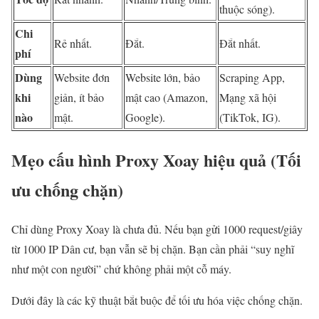
thuộc sóng).
Chi
Rẻ nhất.
Đắt.
Đắt nhất.
phí
Dùng
Website đơn
Website lớn, bảo
Scraping App,
khi
giản, ít bảo
mật cao (Amazon,
Mạng xã hội
nào
mật.
Google).
(TikTok, IG).
Mẹo cấu hình Proxy Xoay hiệu quả (Tối
ưu chống chặn)
Chỉ dùng Proxy Xoay là chưa đủ. Nếu bạn gửi 1000 request/giây
từ 1000 IP Dân cư, bạn vẫn sẽ bị chặn. Bạn cần phải “suy nghĩ
như một con người” chứ không phải một cỗ máy.
Dưới đây là các kỹ thuật bắt buộc để tối ưu hóa việc chống chặn.