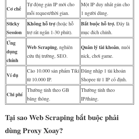
Tự động gán IP mới cho
Một IP duy nhất gán cho
Cơ chế
mỗi request/thời gian.
1 người dùng.
Sticky
Không hỗ trợ
Bắt buộc hỗ trợ.
(hoặc hỗ
Đây là
Session
trợ rất ngắn 1-30 phút).
mục đích chính.
Ứng
Web Scraping
Quản lý tài khoản
, nghiên
, nuôi
dụng
cứu thị trường, SEO.
nick, chơi game.
chính
Cào 10.000 sản phẩm Tiki
Đăng nhập 1 tài khoản
Ví dụ
từ 10.000 IP.
Shopee từ 1 IP cố định.
Thường tính theo GB
Thường tính theo
Chi phí
băng thông.
IP/tháng.
Tại sao Web Scraping bắt buộc phải
dùng Proxy Xoay?