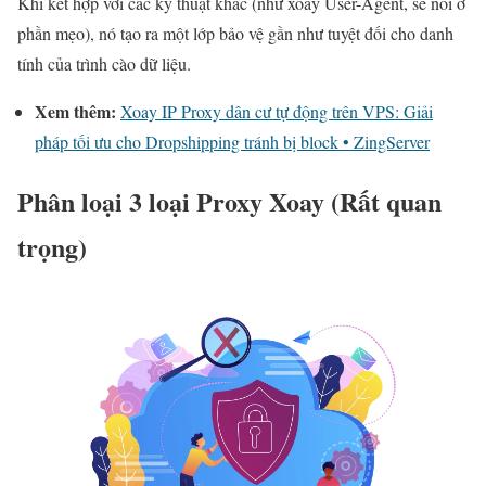
Khi kết hợp với các kỹ thuật khác (như xoay User-Agent, sẽ nói ở
phần mẹo), nó tạo ra một lớp bảo vệ gần như tuyệt đối cho danh
tính của trình cào dữ liệu.
Xem thêm:
Xoay IP Proxy dân cư tự động trên VPS: Giải
pháp tối ưu cho Dropshipping tránh bị block • ZingServer
Phân loại 3 loại Proxy Xoay (Rất quan
trọng)