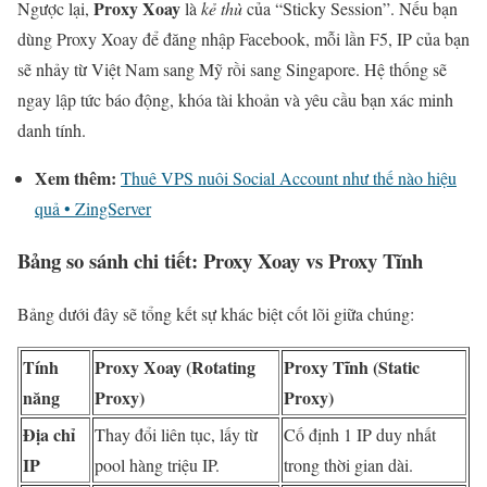
Proxy Xoay
Ngược lại,
là
kẻ thù
của “Sticky Session”. Nếu bạn
dùng Proxy Xoay để đăng nhập Facebook, mỗi lần F5, IP của bạn
sẽ nhảy từ Việt Nam sang Mỹ rồi sang Singapore. Hệ thống sẽ
ngay lập tức báo động, khóa tài khoản và yêu cầu bạn xác minh
danh tính.
Xem thêm:
Thuê VPS nuôi Social Account như thế nào hiệu
quả • ZingServer
Bảng so sánh chi tiết: Proxy Xoay vs Proxy Tĩnh
Bảng dưới đây sẽ tổng kết sự khác biệt cốt lõi giữa chúng:
Tính
Proxy Xoay (Rotating
Proxy Tĩnh (Static
năng
Proxy)
Proxy)
Địa chỉ
Thay đổi liên tục, lấy từ
Cố định 1 IP duy nhất
IP
pool hàng triệu IP.
trong thời gian dài.