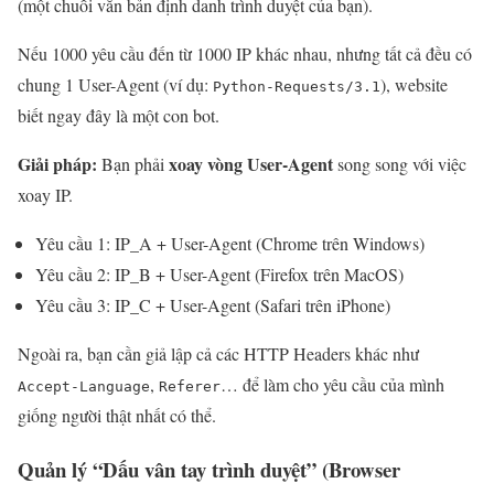
(một chuỗi văn bản định danh trình duyệt của bạn).
Nếu 1000 yêu cầu đến từ 1000 IP khác nhau, nhưng tất cả đều có
chung 1 User-Agent (ví dụ:
), website
Python-Requests/3.1
biết ngay đây là một con bot.
Giải pháp:
xoay vòng User-Agent
Bạn phải
song song với việc
xoay IP.
Yêu cầu 1: IP_A + User-Agent (Chrome trên Windows)
Yêu cầu 2: IP_B + User-Agent (Firefox trên MacOS)
Yêu cầu 3: IP_C + User-Agent (Safari trên iPhone)
Ngoài ra, bạn cần giả lập cả các HTTP Headers khác như
,
… để làm cho yêu cầu của mình
Accept-Language
Referer
giống người thật nhất có thể.
Quản lý “Dấu vân tay trình duyệt” (Browser