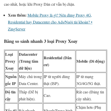
cao nhất, hoặc khi Proxy Dân cư vẫn bị chặn.
Xem thêm:
Mobile Proxy là gì? Nên dùng Proxy 4G,
Residential hay Datacenter cho Ads/Nuôi tài khoản? •
ZingServer
Bảng so sánh nhanh 3 loại Proxy Xoay
Loại
Datacenter
Residential (Dân
Proxy
(Trung tâm
Mobile (Di động)
cư)
Xoay
dữ liệu)
Nguồn
Máy chủ trong
IP từ người dùng
IP từ mạng
gốc IP
Data Center.
thật (ISP).
3G/4G/5G thật.
Độ tin
Thấp (Dễ bị
Rất cao (Đáng tin
Cao.
cậy
phát hiện).
cậy nhất).
Chậm hơn (Phụ
Tốc độ
Rất nhanh.
Nhanh/Trung bình.