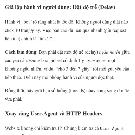
Giả lập hành vi người dùng: Đặt độ trễ (Delay)
Hành vi “bot” rõ ràng nhất là tốc độ. Không người dùng thật nào
click 10 trang/giây. Việc bạn cào dữ liệu quá nhanh (gửi request
liên tục) chính là “tự sát”.
Cách làm đúng:
Bạn phải đặt một độ trễ (delay)
ngẫu nhiên
giữa
các yêu cầu. Đừng bao giờ set cố định 1 giây. Hãy set một
khoảng ngẫu nhiên, ví dụ: “chờ 3 đến 7 giây” rồi mới gửi yêu cầu
tiếp theo. Điều này mô phỏng hành vi của người đọc thật.
Đồng thời, hãy giới hạn số luồng (threads) chạy song song ở mức
vừa phải.
Xoay vòng User-Agent và HTTP Headers
Website không chỉ kiểm tra IP. Chúng kiểm tra cả
User-Agent