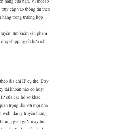
ách hàng của bạn. Vì một số
truy cập vào thông tin theo
h hàng trong trường hợp
 tuyến, tìm kiếm sản phẩm
dropshipping rất hữu ích,
heo địa chỉ IP cụ thể. Etsy
 kỳ tài khoản nào có hoạt
 IP của các hồ sơ khác.
quan trọng đối với mọi nhà
g web, đại lý truyền thông
 trung gian giữa máy tính