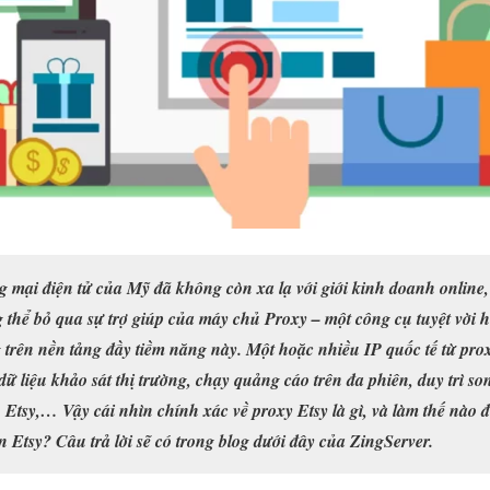
g mại điện tử của Mỹ đã không còn xa lạ với giới kinh doanh onlin
 thể bỏ qua sự trợ giúp của máy chủ Proxy – một công cụ tuyệt vời
trên nền tảng đầy tiềm năng này. Một hoặc nhiều IP quốc tế từ proxy
 dữ liệu khảo sát thị trường, chạy quảng cáo trên đa phiên, duy trì s
Etsy,… Vậy cái nhìn chính xác về proxy Etsy là gì, và làm thế nào 
ên Etsy? Câu trả lời sẽ có trong blog dưới đây của ZingServer.