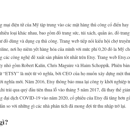
g mại điện tử của Mỹ tập trung vào các mặt hàng thủ công cổ điển hay 
ều loại khác nhau, bao gồm đồ trang sức, túi xách, quần áo, đồ trang t
hư đồ dùng và dụng cụ thủ công. Trang web tiếp nối kiểu hội chợ truyề
nline, nơi họ niêm yết hàng hóa của mình với mức phí 0,20 đô la Mỹ 
 các công nghệ đề xuất sản phẩm tốt nhất trên Etsy. Trang web Etsy.
ty nhỏ gồm Robert Kalin, Chris Maguire và Haim Schoppik. Phiên bản 
 từ “ETSY” là một từ vô nghĩa, bởi CEO của họ muốn xây dựng một thư
với nghĩa mới. Năm 2016, Etsy thông báo mua lại công ty khởi nghiệp tr
hi trải qua quý đầu tiên thua lỗ vào tháng 5 năm 2017, đã thay thế gi
g đại dịch COVID-19 vào năm 2020, cổ phiếu của Etsy đã tăng hơn gấp
ần so với những gì các nhà phân tích đã mong đợi từ thu nhập trở lại.
gì?