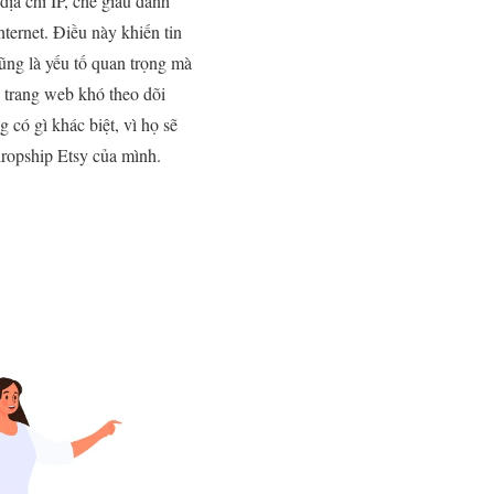
địa chỉ IP, che giấu danh
ternet. Điều này khiến tin
cũng là yếu tố quan trọng mà
c trang web khó theo dõi
có gì khác biệt, vì họ sẽ
ropship Etsy của mình.