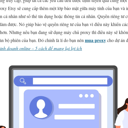
g truy cập, giúp tất cả các yêu cầu đều được định tuyến qua cùng một 
roxy Etsy sẽ cung cấp thêm một lớp bảo mật giữa máy tính của bạn và in
in cá nhân như số thẻ tín dụng hoặc thông tin cá nhân. Quyền riêng tư 
 làm được. Nó giúp bảo vệ quyền riêng tư của bạn vì điều này khiến cá
 hơn. Nhưng nếu bạn đang sử dụng máy chủ proxy thì điều này sẽ không 
mua proxy
oàn bộ phiên của bạn. Đó chính là lí do bạn nên
cho dự án d
inh doanh online – 5 cách để mang lại lợi ích