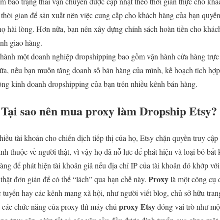
m bảo trạng thái vận chuyển được cập nhật theo thời gian thực cho kh
thời gian để sản xuất nên việc cung cấp cho khách hàng của bạn quyền 
 họ hài lòng. Hơn nữa, bạn nên xây dựng chính sách hoàn tiền cho khác
ình giao hàng.
 hành một doanh nghiệp dropshipping bao gồm vận hành cửa hàng trực
ữa, nếu bạn muốn tăng doanh số bán hàng của mình, kế hoạch tích hợp 
động kinh doanh dropshipping của bạn trên nhiều kênh bán hàng.
?
Tại sao nên mua proxy làm Dropship Etsy?
ều tài khoản cho chiến dịch tiếp thị của họ, Etsy chặn quyền truy cập t
nh thuộc về người thật, vì vậy họ đã nỗ lực để phát hiện và loại bỏ bất
ng để phát hiện tài khoản giả nếu địa chỉ IP của tài khoản đó khớp với
Proxy
hật đơn giản để có thể “lách” qua hạn chế này.
là một công cụ 
rực tuyến hay các kênh mạng xã hội, như người viết blog, chủ sở hữu tran
proxy Etsy
ới các chức năng của proxy thì máy chủ
đóng vai trò như một