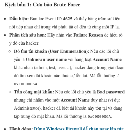
Kịch bản 1: Cơn bão Brute Force
Dấu hiệu:
4625
Bạn lọc Event ID
và thấy hàng trăm sự kiện
nối tiếp nhau chỉ trong vài phút, tất cả đều từ cùng một IP lạ.
Phân tích sâu hơn:
Failure Reason
Hãy nhìn vào
để hiểu rõ
ý đồ của hacker:
Dò tìm tài khoản (User Enumeration):
Nếu các lỗi chủ
Unknown user name
Account Name
yếu là
với hàng loạt
khác nhau (admin, test, user…), hacker đang trong giai đoạn
dò tìm xem tài khoản nào thực sự tồn tại. Mã lỗi thường là
.
0xC0000064
Tấn công mật khẩu:
Bad password
Nếu các lỗi chủ yếu là
Account Name
nhưng chỉ nhắm vào một
duy nhất (ví dụ:
Administrator), hacker đã biết tài khoản này tồn tại và đang
tập trung dò mật khẩu. Mã lỗi thường là
.
0xC000006A
Hành động:
Dùng Windows Firewall để chặn ngay lập tức