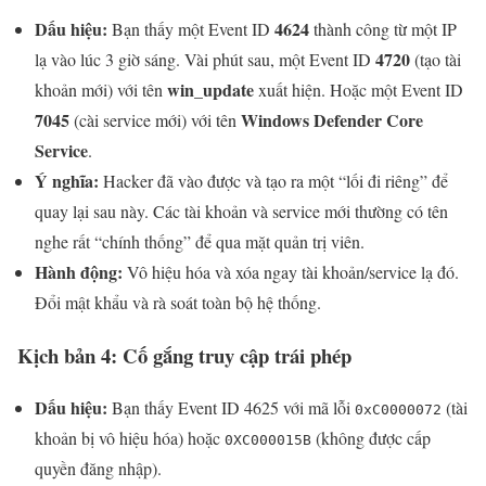
Dấu hiệu:
4624
Bạn thấy một Event ID
thành công từ một IP
4720
lạ vào lúc 3 giờ sáng. Vài phút sau, một Event ID
(tạo tài
win_update
khoản mới) với tên
xuất hiện. Hoặc một Event ID
7045
Windows Defender Core
(cài service mới) với tên
Service
.
Ý nghĩa:
Hacker đã vào được và tạo ra một “lối đi riêng” để
quay lại sau này. Các tài khoản và service mới thường có tên
nghe rất “chính thống” để qua mặt quản trị viên.
Hành động:
Vô hiệu hóa và xóa ngay tài khoản/service lạ đó.
Đổi mật khẩu và rà soát toàn bộ hệ thống.
Kịch bản 4: Cố gắng truy cập trái phép
Dấu hiệu:
Bạn thấy Event ID 4625 với mã lỗi
(tài
0xC0000072
khoản bị vô hiệu hóa) hoặc
(không được cấp
0XC000015B
quyền đăng nhập).