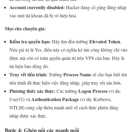
Account currently disabled:
Hacker đang cố gắng đăng nhập
vào một tài khoản đã bị vô hiệu hóa.
Mẹo cho chuyên gia:
Kiểm tra quyền hạn:
Elevated Token
Hãy tìm đến trường
.
Nếu giá trị là Yes, điều này có nghĩa kẻ tấn công không chỉ vào
được mà còn có toàn quyền quản trị trên VPS của bạn. Đây là
tín hiệu báo động đỏ.
Truy vết tiến trình:
Process Name
Trường
sẽ cho bạn biết tên
tiến trình đã thực hiện việc đăng nhập, giúp truy vết sâu hơn.
Phương thức xác thực:
Logon Process
Các trường
(ví dụ:
Authentication Package
User32) và
(ví dụ: Kerberos,
NTLM) cung cấp thêm manh mối về cách thức phiên đăng
nhập được xác thực.
Bước 4: Ghép nối các manh mối