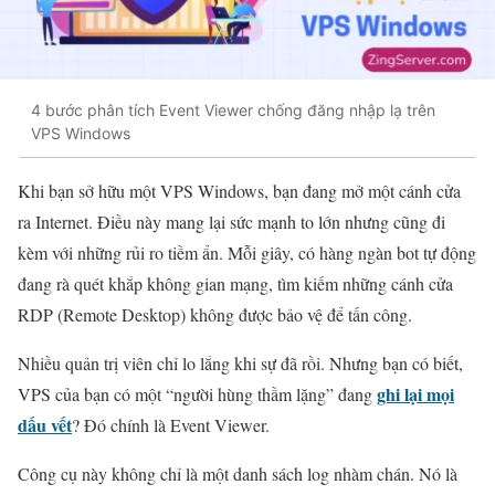
4 bước phân tích Event Viewer chống đăng nhập lạ trên
VPS Windows
Khi bạn sở hữu một VPS Windows, bạn đang mở một cánh cửa
ra Internet. Điều này mang lại sức mạnh to lớn nhưng cũng đi
kèm với những rủi ro tiềm ẩn. Mỗi giây, có hàng ngàn bot tự động
đang rà quét khắp không gian mạng, tìm kiếm những cánh cửa
RDP (Remote Desktop) không được bảo vệ để tấn công.
Nhiều quản trị viên chỉ lo lắng khi sự đã rồi. Nhưng bạn có biết,
ghi lại mọi
VPS của bạn có một “người hùng thầm lặng” đang
dấu vết
? Đó chính là Event Viewer.
Công cụ này không chỉ là một danh sách log nhàm chán. Nó là