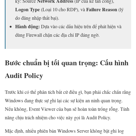
Network Address
kỹ: Source
(IP của kẻ tấn công),
Logon Type
Failure Reason
(Loại 10 cho RDP), và
(lý
do đăng nhập thất bại).
Hành động:
Dựa vào các dấu hiệu trên để phát hiện và
dùng Firewall chặn các địa chỉ IP đáng ngờ.
Bước chuẩn bị tối quan trọng: Cấu hình
Audit Policy
Trước khi có thể phân tích bất cứ điều gì, bạn phải chắc chắn rằng
Windows đang thực sự ghi lại các sự kiện an ninh quan trọng.
Nếu không, Event Viewer của bạn sẽ hoàn toàn trống rỗng. Tính
năng chịu trách nhiệm cho việc này gọi là Audit Policy.
Mặc định, nhiều phiên bản Windows Server không bật ghi log