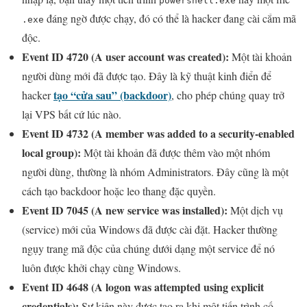
powershell.exe
đáng ngờ được chạy, đó có thể là hacker đang cài cắm mã
.exe
độc.
Event ID 4720 (A user account was created):
Một tài khoản
người dùng mới đã được tạo. Đây là kỹ thuật kinh điển để
tạo “cửa sau” (backdoor)
hacker
, cho phép chúng quay trở
lại VPS bất cứ lúc nào.
Event ID 4732 (A member was added to a security-enabled
local group):
Một tài khoản đã được thêm vào một nhóm
người dùng, thường là nhóm Administrators. Đây cũng là một
cách tạo backdoor hoặc leo thang đặc quyền.
Event ID 7045 (A new service was installed):
Một dịch vụ
(service) mới của Windows đã được cài đặt. Hacker thường
ngụy trang mã độc của chúng dưới dạng một service để nó
luôn được khởi chạy cùng Windows.
Event ID 4648 (A logon was attempted using explicit
credentials):
Sự kiện này được tạo ra khi một tiến trình cố