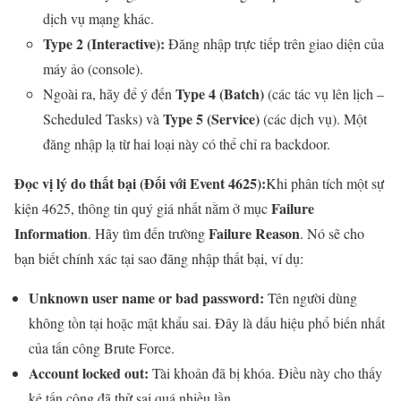
dịch vụ mạng khác.
Type 2 (Interactive):
Đăng nhập trực tiếp trên giao diện của
máy ảo (console).
Type 4 (Batch)
Ngoài ra, hãy để ý đến
(các tác vụ lên lịch –
Type 5 (Service)
Scheduled Tasks) và
(các dịch vụ). Một
đăng nhập lạ từ hai loại này có thể chỉ ra backdoor.
Đọc vị lý do thất bại (Đối với Event 4625):
Khi phân tích một sự
Failure
kiện 4625, thông tin quý giá nhất nằm ở mục
Information
Failure Reason
. Hãy tìm đến trường
. Nó sẽ cho
bạn biết chính xác tại sao đăng nhập thất bại, ví dụ:
Unknown user name or bad password:
Tên người dùng
không tồn tại hoặc mật khẩu sai. Đây là dấu hiệu phổ biến nhất
của tấn công Brute Force.
Account locked out:
Tài khoản đã bị khóa. Điều này cho thấy
kẻ tấn công đã thử sai quá nhiều lần.