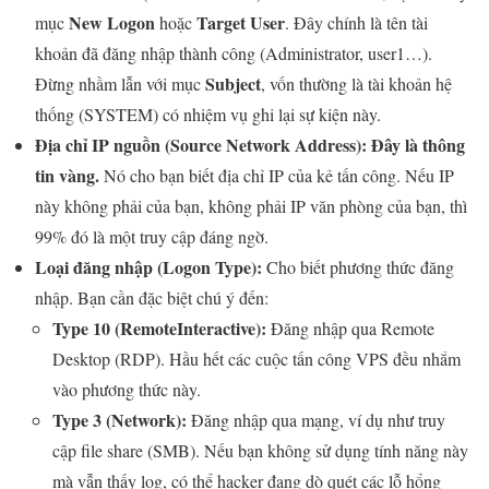
New Logon
Target User
mục
hoặc
. Đây chính là tên tài
khoản đã đăng nhập thành công (Administrator, user1…).
Subject
Đừng nhầm lẫn với mục
, vốn thường là tài khoản hệ
thống (SYSTEM) có nhiệm vụ ghi lại sự kiện này.
Địa chỉ IP nguồn (Source Network Address): Đây là thông
tin vàng.
Nó cho bạn biết địa chỉ IP của kẻ tấn công. Nếu IP
này không phải của bạn, không phải IP văn phòng của bạn, thì
99% đó là một truy cập đáng ngờ.
Loại đăng nhập (Logon Type):
Cho biết phương thức đăng
nhập. Bạn cần đặc biệt chú ý đến:
Type 10 (RemoteInteractive):
Đăng nhập qua Remote
Desktop (RDP). Hầu hết các cuộc tấn công VPS đều nhắm
vào phương thức này.
Type 3 (Network):
Đăng nhập qua mạng, ví dụ như truy
cập file share (SMB). Nếu bạn không sử dụng tính năng này
mà vẫn thấy log, có thể hacker đang dò quét các lỗ hổng