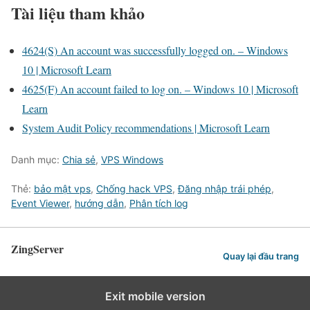
Tài liệu tham khảo
4624(S) An account was successfully logged on. – Windows
10 | Microsoft Learn
4625(F) An account failed to log on. – Windows 10 | Microsoft
Learn
System Audit Policy recommendations | Microsoft Learn
Danh mục:
Chia sẻ
,
VPS Windows
Thẻ:
bảo mật vps
,
Chống hack VPS
,
Đăng nhập trái phép
,
Event Viewer
,
hướng dẫn
,
Phân tích log
ZingServer
Quay lại đầu trang
Exit mobile version