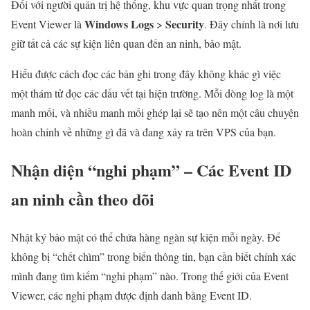
Đối với người quản trị hệ thống, khu vực quan trọng nhất trong
Windows Logs
Security
Event Viewer là
>
. Đây chính là nơi lưu
giữ tất cả các sự kiện liên quan đến an ninh, bảo mật.
Hiểu được cách đọc các bản ghi trong đây không khác gì việc
một thám tử đọc các dấu vết tại hiện trường. Mỗi dòng log là một
manh mối, và nhiều manh mối ghép lại sẽ tạo nên một câu chuyện
hoàn chỉnh về những gì đã và đang xảy ra trên VPS của bạn.
Nhận diện “nghi phạm” – Các Event ID
an ninh cần theo dõi
Nhật ký bảo mật có thể chứa hàng ngàn sự kiện mỗi ngày. Để
không bị “chết chìm” trong biển thông tin, bạn cần biết chính xác
mình đang tìm kiếm “nghi phạm” nào. Trong thế giới của Event
Viewer, các nghi phạm được định danh bằng Event ID.