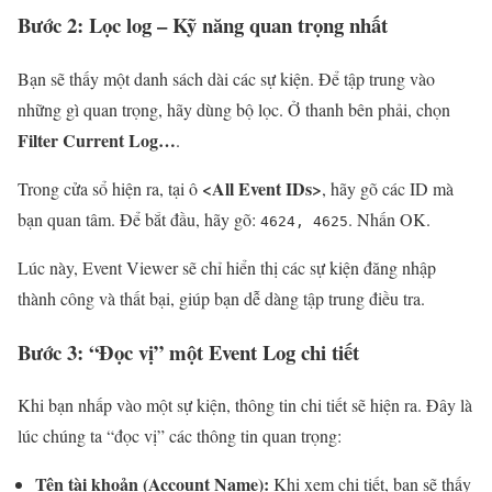
Bước 2: Lọc log – Kỹ năng quan trọng nhất
Bạn sẽ thấy một danh sách dài các sự kiện. Để tập trung vào
những gì quan trọng, hãy dùng bộ lọc. Ở thanh bên phải, chọn
Filter Current Log…
.
<All Event IDs>
Trong cửa sổ hiện ra, tại ô
, hãy gõ các ID mà
bạn quan tâm. Để bắt đầu, hãy gõ:
. Nhấn OK.
4624, 4625
Lúc này, Event Viewer sẽ chỉ hiển thị các sự kiện đăng nhập
thành công và thất bại, giúp bạn dễ dàng tập trung điều tra.
Bước 3: “Đọc vị” một Event Log chi tiết
Khi bạn nhấp vào một sự kiện, thông tin chi tiết sẽ hiện ra. Đây là
lúc chúng ta “đọc vị” các thông tin quan trọng:
Tên tài khoản (Account Name):
Khi xem chi tiết, bạn sẽ thấy