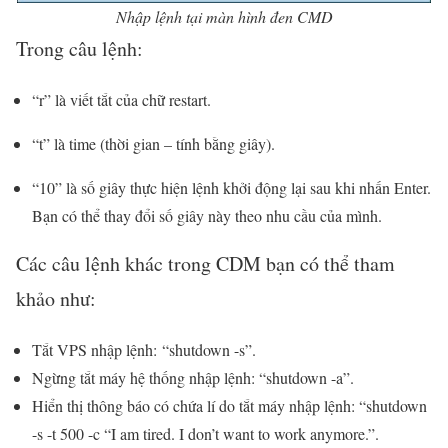
Nhập lệnh tại màn hình đen CMD
Trong câu lệnh:
“r” là viết tắt của chữ restart.
“t” là time (thời gian – tính bằng giây).
“10” là số giây thực hiện lệnh khởi động lại sau khi nhấn Enter.
Bạn có thể thay đổi số giây này theo nhu cầu của mình.
Các câu lệnh khác trong CDM bạn có thể tham
khảo như:
Tắt VPS nhập lệnh: “shutdown -s”.
Ngừng tắt máy hệ thống nhập lệnh: “shutdown -a”.
Hiển thị thông báo có chứa lí do tắt máy nhập lệnh: “shutdown
-s -t 500 -c “I am tired. I don’t want to work anymore.”.