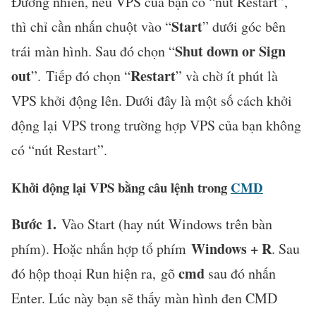
Đương nhiên, nếu VPS của bạn có “nút Restart”,
Start
thì chỉ cần nhấn chuột vào “
” dưới góc bên
Shut down or Sign
trái màn hình. Sau đó chọn “
out
Restart
”. Tiếp đó chọn “
” và chờ ít phút là
VPS khởi động lên. Dưới đây là một số cách khởi
động lại VPS trong trường hợp VPS của bạn không
có “nút Restart”.
Khởi động lại VPS bằng câu lệnh trong
CMD
Bước 1.
Vào Start (hay nút Windows trên bàn
Windows + R
phím). Hoặc nhấn hợp tổ phím
. Sau
cmd
đó hộp thoại Run hiện ra, gõ
sau đó nhấn
Enter. Lúc này bạn sẽ thấy màn hình đen CMD