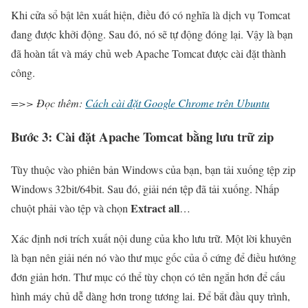
Khi cửa sổ bật lên xuất hiện, điều đó có nghĩa là dịch vụ Tomcat
đang được khởi động. Sau đó, nó sẽ tự động đóng lại. Vậy là bạn
đã hoàn tất và máy chủ web Apache Tomcat được cài đặt thành
công.
=>> Đọc thêm:
Cách cài đặt Google Chrome trên Ubuntu
Bước 3: Cài đặt Apache Tomcat bằng lưu trữ zip
Tùy thuộc vào phiên bản Windows của bạn, bạn tải xuống tệp zip
Windows 32bit/64bit. Sau đó, giải nén tệp đã tải xuống. Nhấp
Extract all
chuột phải vào tệp và chọn
…
Xác định nơi trích xuất nội dung của kho lưu trữ. Một lời khuyên
là bạn nên giải nén nó vào thư mục gốc của ổ cứng để điều hướng
đơn giản hơn. Thư mục có thể tùy chọn có tên ngắn hơn để cấu
hình máy chủ dễ dàng hơn trong tương lai. Để bắt đầu quy trình,