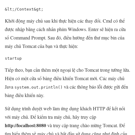
&
lt
;/Context&
gt
;
Khởi động máy chủ sau khi thực hiện các thay đổi. Cmd có thể
được nhập bằng cách nhấn phím Windows. Enter sẽ hiện ra cửa
sổ Command Prompt. Sau đó, điều hướng đến thư mục bin của
máy chủ Tomcat của bạn và thực hiện:
startup
Tiếp theo, bạn cần thêm một ngoại lệ cho Tomcat trong tường lửa.
Hiện có một cửa sổ bảng điều khiển Tomcat mới. Các máy chủ
Java
và các thông báo lỗi được gửi đến
system.out.println()
bảng điều khiển này.
Sử dụng trình duyệt web làm ứng dụng khách HTTP để kết nối
với máy chủ. Để kiểm tra máy chủ, hãy truy cập
http://localhost:8080
và truy cập trang chào mừng Tomcat. Để
tìm hiểu thêm về máy chủ và bắt đầu sử dụng cũng như định cấu