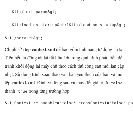
  &lt
;/init-param
&gt
;

  &lt
;load-
on
-startup
&gt
;1
&lt
;/load-
on
-startup
&gt
;

&lt
;/servlet
&gt
;
context.xml
Chỉnh sửa tệp
để bao gồm tính năng tự động tải lại.
Trên hết, tự động tải lại rất hữu ích trong quá trình phát triển để
tránh khởi động lại máy chủ theo cách thủ công sau mỗi lần cập
nhật. Sử dụng trình soạn thảo văn bản yêu thích của bạn và mở
context.xml
tệp
. Định vị dòng sau và thay đổi giá trị từ
false
thành
trong từng trường hợp:
true
&
lt
;Context reloadable=
"false"
 crossContext=
"false"
 pa
     ...... 

     ...... 
