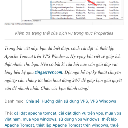
Kiểm tra trạng thái của dịch vụ trong mục Properties
Trong bài viết này, bạn đã biết được cách cài đặt và thiết lập
Apache Tomcat trên VPS Windows. Hy vọng bài viết sẽ giúp ích
thật nhiều cho bạn. Nếu có bất kì câu hỏi nào cần giải đáp vui
lòng liên hệ qua
zingserver.com
. Đội ngũ hỗ trợ kỹ thuật chuyên
nghiệp của chúng tôi luôn hoạt động 24/7 để giúp bạn giải quyết
vấn đề nhanh nhất. Chúc các bạn thành công!
Danh mục:
Chia sẻ
,
Hướng dẫn sử dụng VPS
,
VPS Windows
Thẻ:
cài đặt apache tomcat
,
cài đặt dịch vụ trên vps
,
mua vps
việt nam
,
mua vps windows
,
sử dụng vps windows
,
thiết lập
Apache Tomcat
,
thiết lập Apache Tomcat trên windows
,
thuê