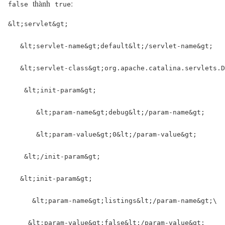
thành
:
false
true
&lt
;servlet
&gt
;

   &lt
;servlet-name
&gt
;default
&lt
;/servlet-name
&gt
;

   &lt
;servlet-class
&gt
;org.apache.catalina.servlets.D
   &lt
;init-param
&gt
;

      &lt
;param-name
&gt
;debug
&lt
;/param-name
&gt
;

      &lt
;param-value
&gt
;0
&lt
;/param-value
&gt
;

   &lt
;/init-param
&gt
;

  &lt
;init-param
&gt
;

     &lt
;param-name
&gt
;listings
&lt
;/param-name
&gt
;\

     &lt
;param-value
&gt
;false
&lt
;/param-value
&gt
;
