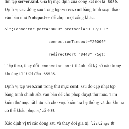
server.xml
tìm tệp
. Giá trị mặc định của cổng kết nối là
.
8080
server.xml
Định vị các dòng sau trong tệp
bằng trình soạn thảo
Notepad++
văn bản như
để chọn một cổng khác:
&
lt
;Connector port=
"8080"
 protocol=
"HTTP/1.1"
                   connectionTimeout=
"20000"
                   redirectPort=
"8443"
 /&
gt
;
Tiếp theo, thay đổi
thành bất kỳ số nào trong
connector port
khoảng từ 1024 đến
.
65535
web.xml
conf
Định vị tệp
trong thư mục
, sau đó cập nhật tệp
bằng trình chỉnh sửa văn bản để cho phép duyệt thư mục. Tìm
kiếm thư mục rất hữu ích cho việc kiểm tra hệ thống và đôi khi nó
có thể khắc phục sự cố 403.
Xác định vị trí các dòng sau và thay đổi giá trị
từ
listings