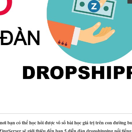
ơi bạn có thể học hỏi được vô số bài học giá trị trên con đường bư
ZingServer sẽ giới thiệu đến bạn 5 diễn đàn dropshipping nổi tiếng 