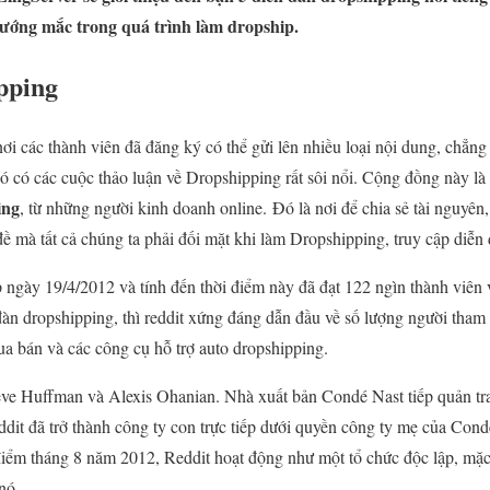
ướng mắc trong quá trình làm dropship.
pping
nơi các thành viên đã đăng ký có thể gửi lên nhiều loại nội dung, chẳn
ó có các cuộc thảo luận về Dropshipping rất sôi nổi. Cộng đồng này là
ing
, từ những người kinh doanh online. Đó là nơi để chia sẻ tài nguyên,
đề mà tất cả chúng ta phải đối mặt khi làm Dropshipping, truy cập diễn
 ngày 19/4/2012 và tính đến thời điểm này đã đạt 122 ngìn thành viên
 đàn dropshipping, thì reddit xứng đáng dẫn đầu về số lượng người tham 
ua bán và các công cụ hỗ trợ auto dropshipping.
teve Huffman và Alexis Ohanian. Nhà xuất bản Condé Nast tiếp quản t
it đã trở thành công ty con trực tiếp dưới quyền công ty mẹ của Con
 điểm tháng 8 năm 2012, Reddit hoạt động như một tổ chức độc lập, mặ
nó.