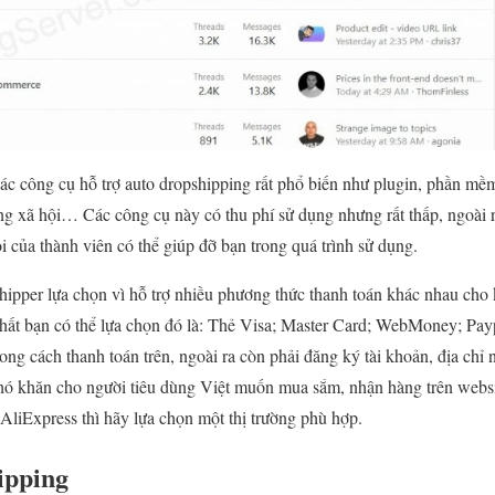
 các công cụ hỗ trợ auto dropshipping rất phổ biến như plugin, phần mề
g xã hội… Các công cụ này có thu phí sử dụng nhưng rất thấp, ngoài 
i của thành viên có thể giúp đỡ bạn trong quá trình sử dụng.
hipper lựa chọn vì hỗ trợ nhiều phương thức thanh toán khác nhau cho 
hất bạn có thể lựa chọn đó là: Thẻ Visa; Master Card; WebMoney; Pay
ong cách thanh toán trên, ngoài ra còn phải đăng ký tài khoản, địa chỉ
hó khăn cho người tiêu dùng Việt muốn mua sắm, nhận hàng trên websi
AliExpress thì hãy lựa chọn một thị trường phù hợp.
ipping