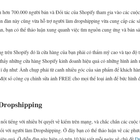
 hơn 700.000 người bán và Đối tác của Shopify tham gia vào các cuộc
ễn đàn này cũng vừa hỗ trợ người làm dropshipping vừa cung cấp các 
àn, bạn có thể thảo luận xung quanh việc tìm nguồn cung ứng và bán s
ng trên Shopify đó là cửa hàng của bạn phải có thẩm mỹ cao và tạo độ t
thấy những cửa hàng Shopify kinh doanh hiệu quả có những hình ảnh rấ
 Ví dụ như: Ảnh chụp phải từ canh nhiều góc của sản phẩm để khách hà
ột số công cụ chỉnh sửa ảnh FREE cho mọi thể loại ảnh để bức hình đ
Dropshipping
ổi tiếng với nhiều bí quyết về kiếm trên mạng, và chắc chắn các cuộc 
 đối với người làm Dropshipping. Ở đây bạn có thể thảo luận về các ph
hiệu quả. Ở diễn đàn này hiện có trên 10 bài viết mỗi ngày về chủ đề
Dr